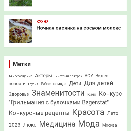
КУХНЯ
Ночная овсянка на соевом молоке
Метки
Актеры
ВСУ
Видео
Быстрый завтрак
Авиасообщение
Для детей
Дети
новости
Грузия
Губная помада
Знаменитости
Конкурс
Здоровье
Кино
"Грильмания с булочками Bagerstat"
Красота
Конкурсные рецепты
Лето
Мода
Медицина
2023
Люкс
Москва