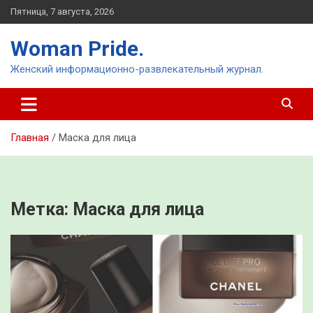
Перейти
Пятница, 7 августа, 2026
к
содержимому
Woman Pride.
Женский информационно-развлекательный журнал.
Главная
Маска для лица
Метка:
Маска для лица