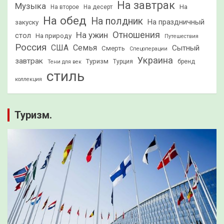
На завтрак
Музыка
На
На второе
На десерт
На обед
На полдник
На праздничный
закуску
Отношения
На ужин
стол
На природу
Путешествия
Россия
США
Семья
Сытный
Смерть
Спецоперации
Украина
завтрак
Туризм
Турция
бренд
Тени для век
стиль
коллекция
Туризм.