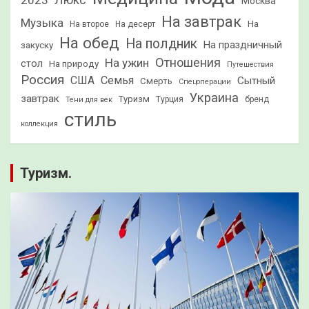
2023
Люкс
Москва
На завтрак
Музыка
На
На второе
На десерт
На обед
На полдник
На праздничный
закуску
Отношения
На ужин
стол
На природу
Путешествия
Россия
США
Семья
Сытный
Смерть
Спецоперации
Украина
завтрак
Туризм
Турция
бренд
Тени для век
стиль
коллекция
Туризм.