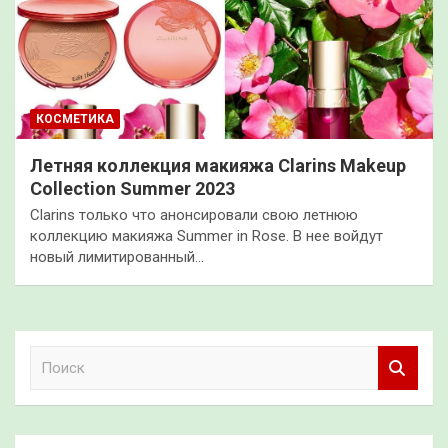
КОСМЕТИКА
Летняя коллекция макияжа Clarins Makeup
Collection Summer 2023
Clarins только что анонсировали свою летнюю
коллекцию макияжа Summer in Rose. В нее войдут
новый лимитированный…
П
о
и
с
к