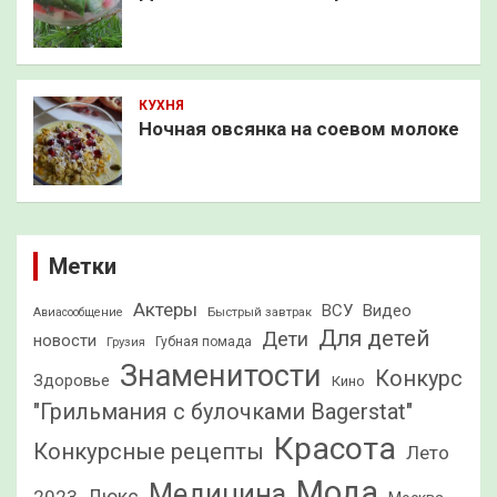
КУХНЯ
Ночная овсянка на соевом молоке
Метки
Актеры
ВСУ
Видео
Быстрый завтрак
Авиасообщение
Для детей
Дети
новости
Грузия
Губная помада
Знаменитости
Конкурс
Здоровье
Кино
"Грильмания с булочками Bagerstat"
Красота
Конкурсные рецепты
Лето
Мода
Медицина