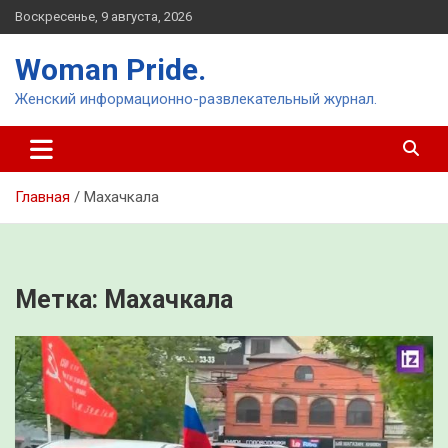
Перейти
Воскресенье, 9 августа, 2026
к
содержимому
Woman Pride.
Женский информационно-развлекательный журнал.
Главная
Махачкала
Метка:
Махачкала