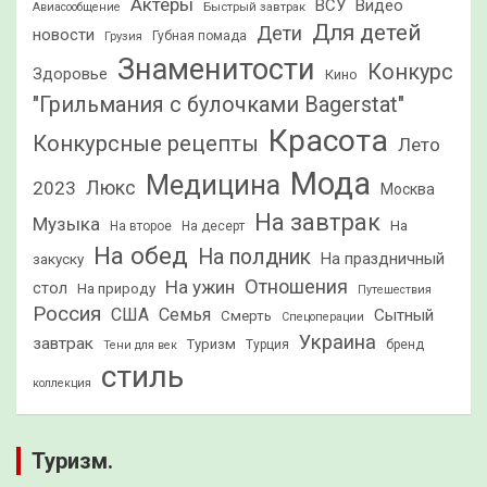
Актеры
ВСУ
Видео
Быстрый завтрак
Авиасообщение
Для детей
Дети
новости
Грузия
Губная помада
Знаменитости
Конкурс
Здоровье
Кино
"Грильмания с булочками Bagerstat"
Красота
Конкурсные рецепты
Лето
Мода
Медицина
2023
Люкс
Москва
На завтрак
Музыка
На
На второе
На десерт
На обед
На полдник
На праздничный
закуску
Отношения
На ужин
стол
На природу
Путешествия
Россия
США
Семья
Сытный
Смерть
Спецоперации
Украина
завтрак
Туризм
Турция
бренд
Тени для век
стиль
коллекция
Туризм.