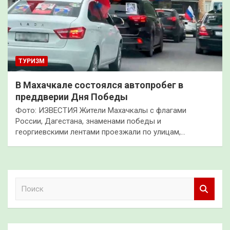
ТУРИЗМ
В Махачкале состоялся автопробег в
преддверии Дня Победы
Фото: ИЗВЕСТИЯ Жители Махачкалы с флагами
России, Дагестана, знаменами победы и
георгиевскими лентами проезжали по улицам,…
П
о
и
с
к