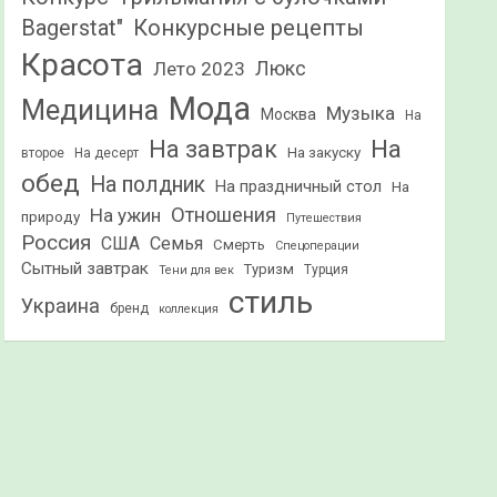
Конкурсные рецепты
Bagerstat"
Красота
Лето 2023
Люкс
Мода
Медицина
Музыка
Москва
На
На
На завтрак
На закуску
второе
На десерт
обед
На полдник
На праздничный стол
На
Отношения
На ужин
природу
Путешествия
Россия
США
Семья
Смерть
Спецоперации
Сытный завтрак
Туризм
Турция
Тени для век
стиль
Украина
бренд
коллекция