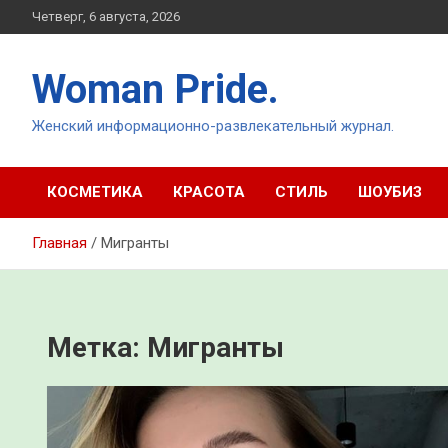
Перейти
Четверг, 6 августа, 2026
к
содержимому
Woman Pride.
Женский информационно-развлекательный журнал.
КОСМЕТИКА
КРАСОТА
СТИЛЬ
ШОУБИЗ
Главная
Мигранты
Метка:
Мигранты