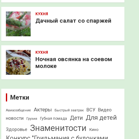
КУХНЯ
Дачный салат со спаржей
КУХНЯ
Ночная овсянка на соевом
молоке
Метки
Актеры
ВСУ
Видео
Быстрый завтрак
Авиасообщение
Для детей
Дети
новости
Грузия
Губная помада
Знаменитости
Здоровье
Кино
Конкурс "Грильмания с булочками