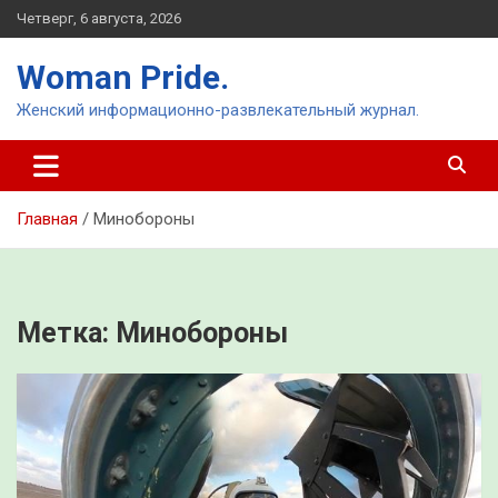
Перейти
Четверг, 6 августа, 2026
к
содержимому
Woman Pride.
Женский информационно-развлекательный журнал.
Главная
Минобороны
Метка:
Минобороны