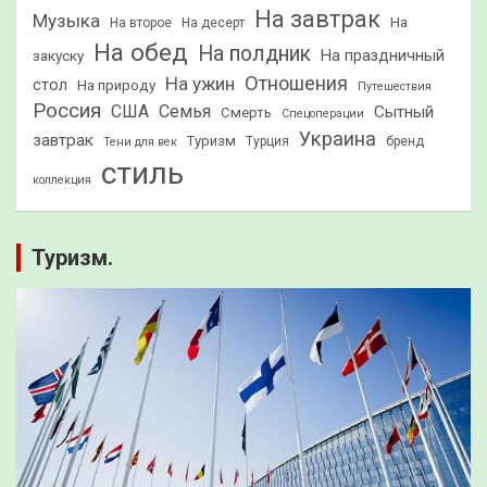
На завтрак
Музыка
На
На второе
На десерт
На обед
На полдник
На праздничный
закуску
Отношения
На ужин
стол
На природу
Путешествия
Россия
США
Семья
Сытный
Смерть
Спецоперации
Украина
завтрак
Туризм
Турция
бренд
Тени для век
стиль
коллекция
Туризм.