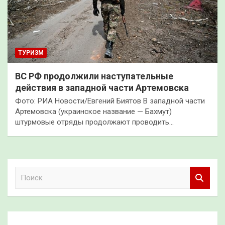
ТУРИЗМ
ВС РФ продолжили наступательные
действия в западной части Артемовска
Фото: РИА Новости/Евгений Биятов В западной части
Артемовска (украинское название — Бахмут)
штурмовые отряды продолжают проводить…
П
о
и
с
к