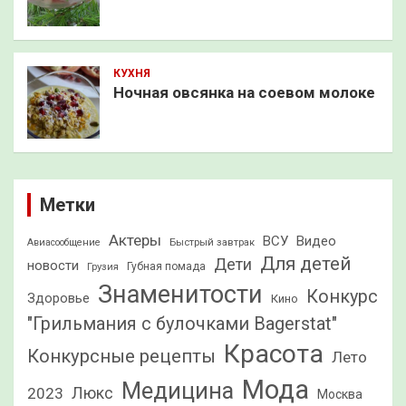
КУХНЯ
Ночная овсянка на соевом молоке
Метки
Актеры
ВСУ
Видео
Быстрый завтрак
Авиасообщение
Для детей
Дети
новости
Грузия
Губная помада
Знаменитости
Конкурс
Здоровье
Кино
"Грильмания с булочками Bagerstat"
Красота
Конкурсные рецепты
Лето
Мода
Медицина
2023
Люкс
Москва