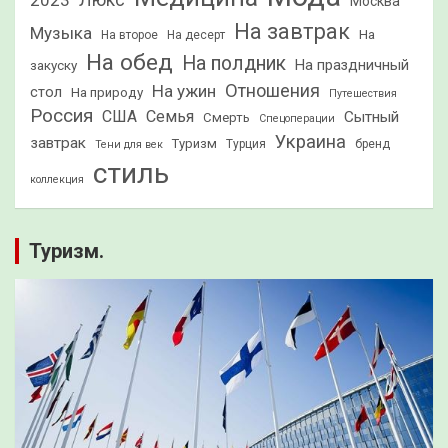
2023
Люкс
Москва
На завтрак
Музыка
На
На второе
На десерт
На обед
На полдник
На праздничный
закуску
Отношения
На ужин
стол
На природу
Путешествия
Россия
США
Семья
Сытный
Смерть
Спецоперации
Украина
завтрак
Туризм
Турция
бренд
Тени для век
стиль
коллекция
Туризм.