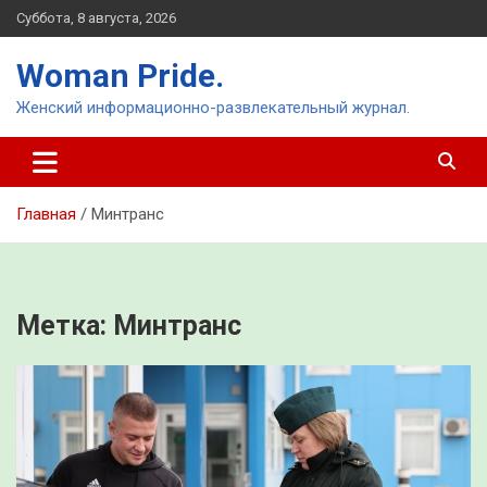
Перейти
Суббота, 8 августа, 2026
к
содержимому
Woman Pride.
Женский информационно-развлекательный журнал.
Главная
Минтранс
Метка:
Минтранс