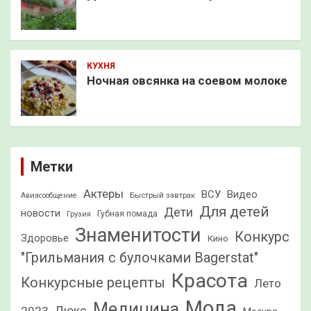
КУХНЯ
Ночная овсянка на соевом молоке
Метки
Актеры
ВСУ
Видео
Быстрый завтрак
Авиасообщение
Для детей
Дети
новости
Грузия
Губная помада
Знаменитости
Конкурс
Здоровье
Кино
"Грильмания с булочками Bagerstat"
Красота
Конкурсные рецепты
Лето
Мода
Медицина