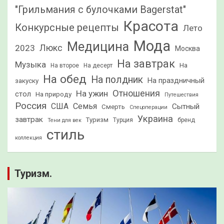
"Грильмания с булочками Bagerstat"
Красота
Конкурсные рецепты
Лето
Мода
Медицина
2023
Люкс
Москва
На завтрак
Музыка
На
На второе
На десерт
На обед
На полдник
На праздничный
закуску
Отношения
На ужин
стол
На природу
Путешествия
Россия
США
Семья
Сытный
Смерть
Спецоперации
Украина
завтрак
Туризм
Турция
бренд
Тени для век
стиль
коллекция
Туризм.