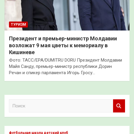
ТУРИЗМ
Президент и премьер-министр Молдавии
возложат 9 мая цветы к мемориалу в
Кишиневе
Фото: ТАСС/EPA/DUMITRU DORU Президент Молдавии
Майя Санду, премьер-министр республики Дорин
Речан и спикер парламента Игорь Гросу…
П
о
и
с
к
футбольная школа детский клуб