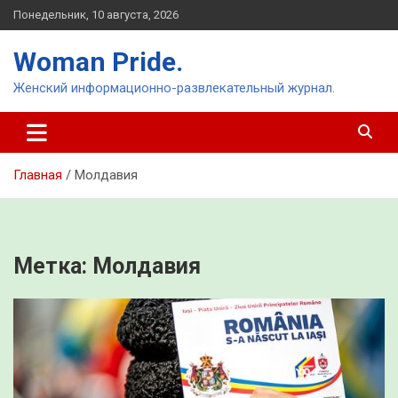
Перейти
Понедельник, 10 августа, 2026
к
содержимому
Woman Pride.
Женский информационно-развлекательный журнал.
Главная
Молдавия
Метка:
Молдавия