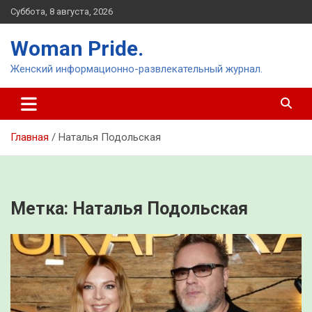
Перейти
Суббота, 8 августа, 2026
к
содержимому
Woman Pride.
Женский информационно-развлекательный журнал.
Главная
Наталья Подольская
Метка:
Наталья Подольская