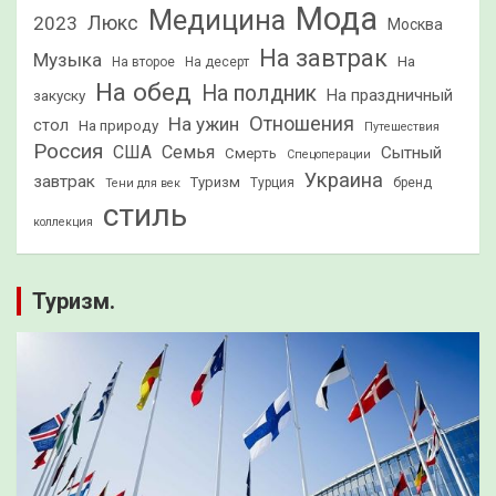
Мода
Медицина
2023
Люкс
Москва
На завтрак
Музыка
На
На второе
На десерт
На обед
На полдник
На праздничный
закуску
Отношения
На ужин
стол
На природу
Путешествия
Россия
США
Семья
Сытный
Смерть
Спецоперации
Украина
завтрак
Туризм
Турция
бренд
Тени для век
стиль
коллекция
Туризм.