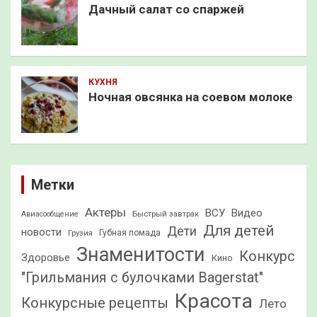
Дачный салат со спаржей
КУХНЯ
Ночная овсянка на соевом молоке
Метки
Актеры
ВСУ
Видео
Быстрый завтрак
Авиасообщение
Для детей
Дети
новости
Грузия
Губная помада
Знаменитости
Конкурс
Здоровье
Кино
"Грильмания с булочками Bagerstat"
Красота
Конкурсные рецепты
Лето