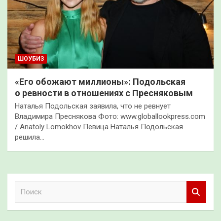
ШОУБИЗ
«Его обожают миллионы»: Подольская
о ревности в отношениях с Пресняковым
Наталья Подольская заявила, что не ревнует
Владимира Преснякова Фото: www.globallookpress.com
/ Anatoly Lomokhov Певица Наталья Подольская
решила…
П
о
и
с