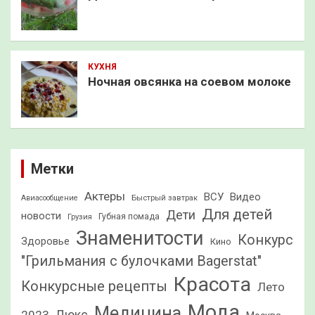
КУХНЯ
Ночная овсянка на соевом молоке
Метки
Актеры
ВСУ
Видео
Быстрый завтрак
Авиасообщение
Для детей
Дети
новости
Грузия
Губная помада
Знаменитости
Конкурс
Здоровье
Кино
"Грильмания с булочками Bagerstat"
Красота
Конкурсные рецепты
Лето
Мода
Медицина