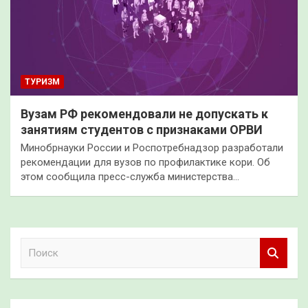
ТУРИЗМ
Вузам РФ рекомендовали не допускать к
занятиям студентов с признаками ОРВИ
Минобрнауки России и Роспотребнадзор разработали
рекомендации для вузов по профилактике кори. Об
этом сообщила пресс-служба министерства…
П
о
и
с
к