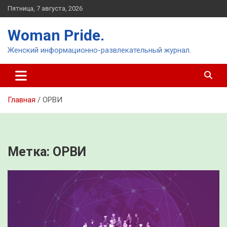
Перейти
Пятница, 7 августа, 2026
к
содержимому
Woman Pride.
Женский информационно-развлекательный журнал.
Главная
ОРВИ
Метка:
ОРВИ