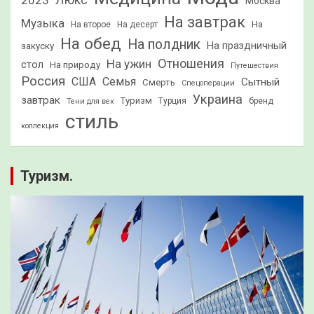
2023
Люкс
Москва
На завтрак
Музыка
На
На второе
На десерт
На обед
На полдник
На праздничный
закуску
Отношения
На ужин
стол
На природу
Путешествия
Россия
США
Семья
Сытный
Смерть
Спецоперации
Украина
завтрак
Туризм
Турция
бренд
Тени для век
стиль
коллекция
Туризм.