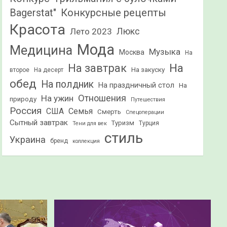
Конкурсные рецепты
Bagerstat"
Красота
Лето 2023
Люкс
Мода
Медицина
Музыка
Москва
На
На
На завтрак
На закуску
второе
На десерт
обед
На полдник
На праздничный стол
На
Отношения
На ужин
природу
Путешествия
Россия
США
Семья
Смерть
Спецоперации
Сытный завтрак
Туризм
Турция
Тени для век
стиль
Украина
бренд
коллекция