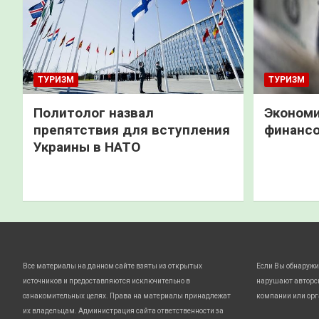
ТУРИЗМ
ТУРИЗМ
Политолог назвал
Экономи
препятствия для вступления
финанс
Украины в НАТО
Все материалы на данном сайте взяты из открытых
Если Вы обнаружи
источников и предоставляются исключительно в
нарушают авторс
ознакомительных целях. Права на материалы принадлежат
компании или орг
их владельцам. Администрация сайта ответственности за