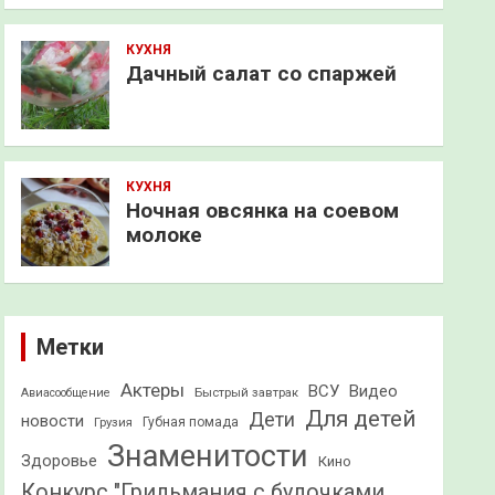
КУХНЯ
Дачный салат со спаржей
КУХНЯ
Ночная овсянка на соевом
молоке
Метки
Актеры
ВСУ
Видео
Быстрый завтрак
Авиасообщение
Для детей
Дети
новости
Грузия
Губная помада
Знаменитости
Здоровье
Кино
Конкурс "Грильмания с булочками