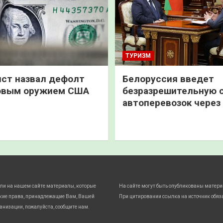
ТУРИЗМ
ст назвал дефолт
Белоруссия введет
овым оружием США
безразрешительную 
автоперевозок через
ли на нашем сайте материалы, которые
На сайте могут быть опубликованы матери
кие права, принадлежащие Вам, Вашей
При цитировании ссылка на источник обяз
анизации, пожалуйста, сообщите нам.