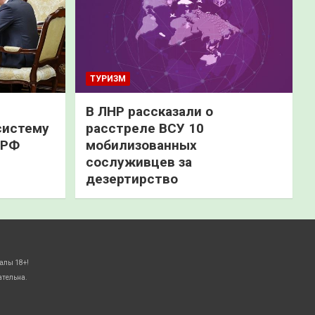
ТУРИЗМ
В ЛНР рассказали о
систему
расстреле ВСУ 10
 РФ
мобилизованных
сослуживцев за
дезертирство
алы 18+!
ательна.