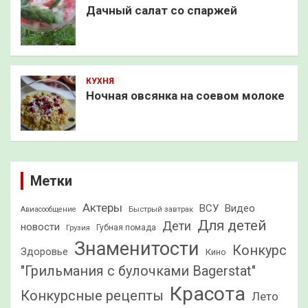
Дачный салат со спаржей
КУХНЯ
Ночная овсянка на соевом молоке
Метки
Актеры
ВСУ
Видео
Быстрый завтрак
Авиасообщение
Для детей
Дети
новости
Грузия
Губная помада
Знаменитости
Конкурс
Здоровье
Кино
"Грильмания с булочками Bagerstat"
Красота
Конкурсные рецепты
Лето