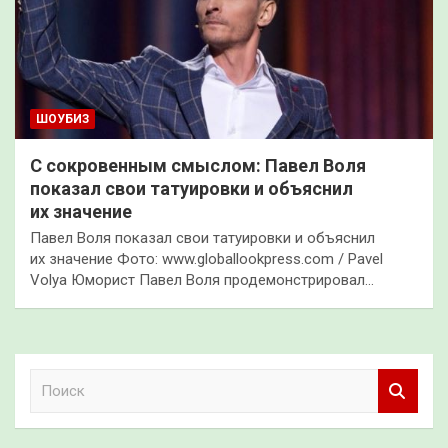
ШОУБИЗ
С сокровенным смыслом: Павел Воля
показал свои татуировки и объяснил
их значение
Павел Воля показал свои татуировки и объяснил
их значение Фото: www.globallookpress.com / Pavel
Volya Юморист Павел Воля продемонстрировал…
П
о
и
с