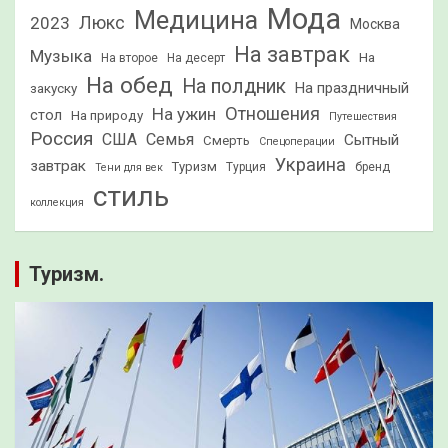
Мода
Медицина
2023
Люкс
Москва
На завтрак
Музыка
На
На второе
На десерт
На обед
На полдник
На праздничный
закуску
Отношения
На ужин
стол
На природу
Путешествия
Россия
США
Семья
Сытный
Смерть
Спецоперации
Украина
завтрак
Туризм
Турция
бренд
Тени для век
стиль
коллекция
Туризм.