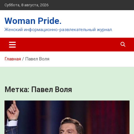
Перейти
Суббота, 8 августа, 2026
к
содержимому
Woman Pride.
Женский информационно-развлекательный журнал.
Главная
Павел Воля
Метка:
Павел Воля