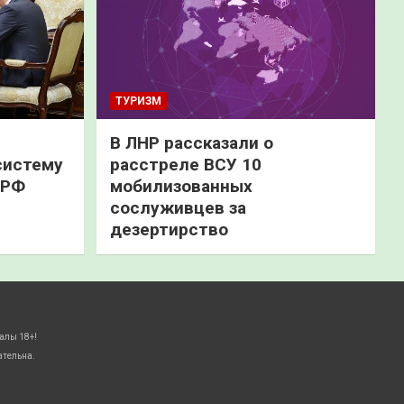
ТУРИЗМ
В ЛНР рассказали о
систему
расстреле ВСУ 10
 РФ
мобилизованных
сослуживцев за
дезертирство
алы 18+!
ательна.