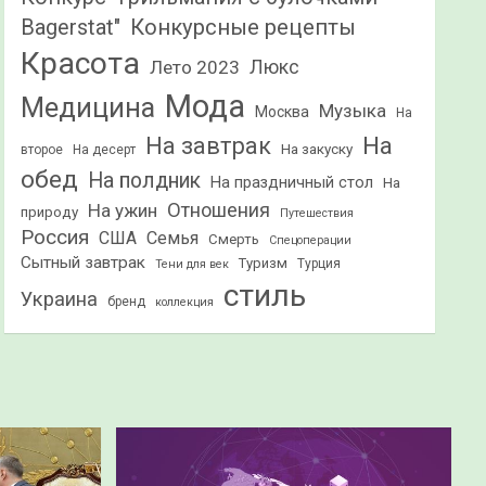
Конкурсные рецепты
Bagerstat"
Красота
Лето 2023
Люкс
Мода
Медицина
Музыка
Москва
На
На
На завтрак
На закуску
второе
На десерт
обед
На полдник
На праздничный стол
На
Отношения
На ужин
природу
Путешествия
Россия
США
Семья
Смерть
Спецоперации
Сытный завтрак
Туризм
Турция
Тени для век
стиль
Украина
бренд
коллекция