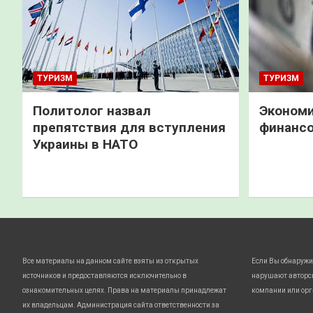
ТУРИЗМ
ТУРИЗМ
Политолог назвал
Экономи
препятствия для вступления
финанс
Украины в НАТО
Все материалы на данном сайте взяты из открытых
Если Вы обнаружи
источников и предоставляются исключительно в
нарушают авторс
ознакомительных целях. Права на материалы принадлежат
компании или орг
их владельцам. Администрация сайта ответственности за