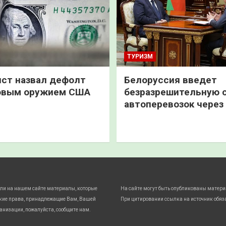
ТУРИЗМ
ст назвал дефолт
Белоруссия введет
овым оружием США
безразрешительную 
автоперевозок через
ли на нашем сайте материалы, которые
На сайте могут быть опубликованы матери
кие права, принадлежащие Вам, Вашей
При цитировании ссылка на источник обяз
анизации, пожалуйста, сообщите нам.