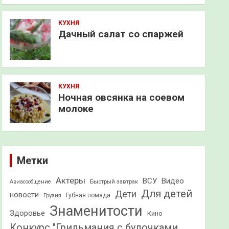
КУХНЯ
Дачный салат со спаржей
КУХНЯ
Ночная овсянка на соевом
молоке
Метки
Актеры
ВСУ
Видео
Быстрый завтрак
Авиасообщение
Для детей
Дети
новости
Грузия
Губная помада
Знаменитости
Здоровье
Кино
Конкурс "Грильмания с булочками