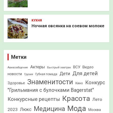
КУХНЯ
Ночная овсянка на соевом молоке
Метки
Актеры
ВСУ
Видео
Быстрый завтрак
Авиасообщение
Для детей
Дети
новости
Грузия
Губная помада
Знаменитости
Конкурс
Здоровье
Кино
"Грильмания с булочками Bagerstat"
Красота
Конкурсные рецепты
Лето
Мода
Медицина
2023
Люкс
Москва