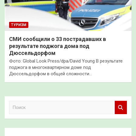
ТУРИЗМ
СМИ сообщили о 33 пострадавших в
результате поджога дома под
Дюссельдорфом
Фото: Global Look Press/dpa/David Young В результате
поджога в многоквартирном доме под
Дюссельдорфом в общей сложности…
П
о
и
с
к