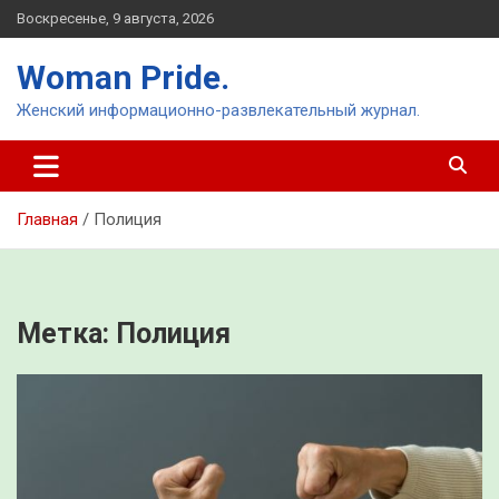
Перейти
Воскресенье, 9 августа, 2026
к
содержимому
Woman Pride.
Женский информационно-развлекательный журнал.
Главная
Полиция
Метка:
Полиция