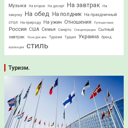
На завтрак
Музыка
На
На второе
На десерт
На обед
На полдник
На праздничный
закуску
Отношения
На ужин
стол
На природу
Путешествия
Россия
США
Семья
Сытный
Смерть
Спецоперации
Украина
завтрак
Туризм
Турция
бренд
Тени для век
стиль
коллекция
Туризм.