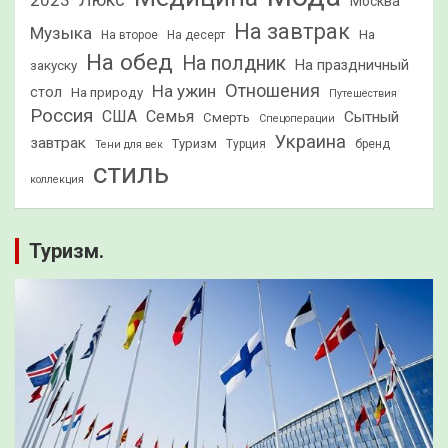
2023
Люкс
Москва
На завтрак
Музыка
На
На второе
На десерт
На обед
На полдник
На праздничный
закуску
Отношения
На ужин
стол
На природу
Путешествия
Россия
США
Семья
Сытный
Смерть
Спецоперации
Украина
завтрак
Туризм
Турция
бренд
Тени для век
стиль
коллекция
Туризм.