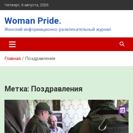
Перейти
Четверг, 6 августа, 2026
к
содержимому
Woman Pride.
Женский информационно-развлекательный журнал.
Главная
Поздравления
Метка:
Поздравления