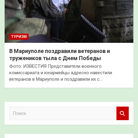
ТУРИЗМ
В Мариуполе поздравили ветеранов и
тружеников тыла с Днем Победы
Фото: ИЗВЕСТИЯ Представители военного
комиссариата и юнармейцы адресно навестили
ветеранов в Мариуполе и поздравили их с…
П
о
и
с
к