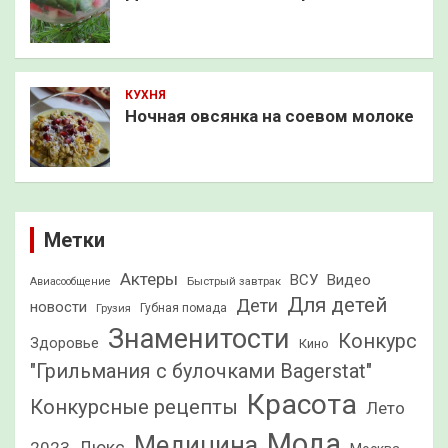
КУХНЯ
Ночная овсянка на соевом молоке
Метки
Актеры
ВСУ
Видео
Быстрый завтрак
Авиасообщение
Для детей
Дети
новости
Грузия
Губная помада
Знаменитости
Конкурс
Здоровье
Кино
"Грильмания с булочками Bagerstat"
Красота
Конкурсные рецепты
Лето
Мода
Медицина