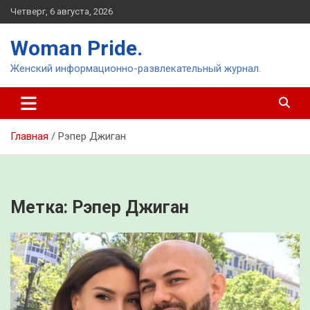
Перейти
Четверг, 6 августа, 2026
к
содержимому
Woman Pride.
Женский информационно-развлекательный журнал.
Главная
Рэпер Джиган
Метка:
Рэпер Джиган