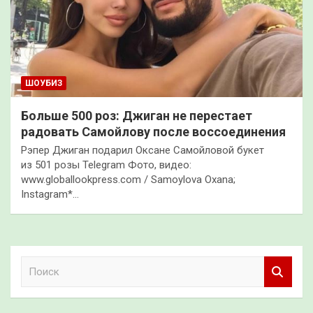
ШОУБИЗ
Больше 500 роз: Джиган не перестает
радовать Самойлову после воссоединения
Рэпер Джиган подарил Оксане Самойловой букет
из 501 розы Telegram Фото, видео:
www.globallookpress.com / Samoylova Oxana;
Instagram*…
П
о
и
с