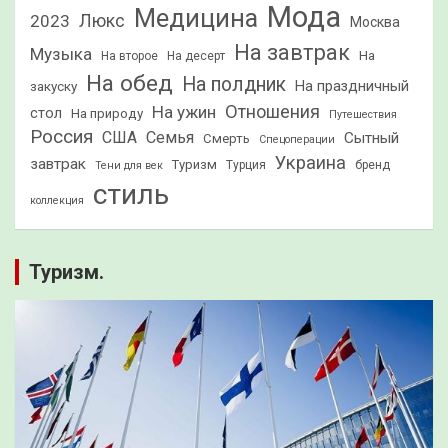
Мода
Медицина
2023
Люкс
Москва
На завтрак
Музыка
На
На второе
На десерт
На обед
На полдник
На праздничный
закуску
Отношения
На ужин
стол
На природу
Путешествия
Россия
США
Семья
Сытный
Смерть
Спецоперации
Украина
завтрак
Туризм
Турция
бренд
Тени для век
стиль
коллекция
Туризм.