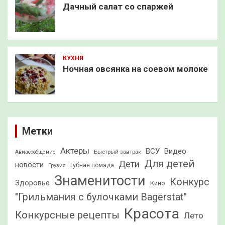
Дачный салат со спаржей
КУХНЯ
Ночная овсянка на соевом молоке
Метки
Актеры
ВСУ
Видео
Быстрый завтрак
Авиасообщение
Для детей
Дети
новости
Грузия
Губная помада
Знаменитости
Конкурс
Здоровье
Кино
"Грильмания с булочками Bagerstat"
Красота
Конкурсные рецепты
Лето