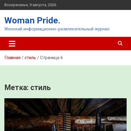
Перейти
Воскресенье, 9 августа, 2026
к
содержимому
Woman Pride.
Женский информационно-развлекательный журнал.
Главная
стиль
Страница 6
Метка:
стиль