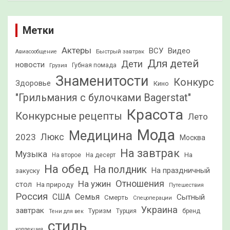
Метки
Актеры
ВСУ
Видео
Быстрый завтрак
Авиасообщение
Для детей
Дети
новости
Грузия
Губная помада
Знаменитости
Конкурс
Здоровье
Кино
"Грильмания с булочками Bagerstat"
Красота
Конкурсные рецепты
Лето
Мода
Медицина
2023
Люкс
Москва
На завтрак
Музыка
На
На второе
На десерт
На обед
На полдник
На праздничный
закуску
Отношения
На ужин
стол
На природу
Путешествия
Россия
США
Семья
Сытный
Смерть
Спецоперации
Украина
завтрак
Туризм
Турция
бренд
Тени для век
стиль
коллекция