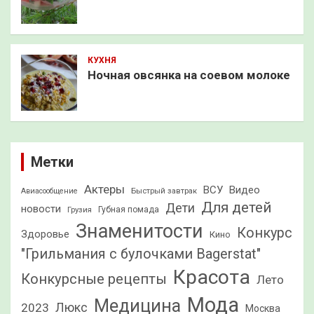
КУХНЯ
Ночная овсянка на соевом молоке
Метки
Актеры
ВСУ
Видео
Быстрый завтрак
Авиасообщение
Для детей
Дети
новости
Грузия
Губная помада
Знаменитости
Конкурс
Здоровье
Кино
"Грильмания с булочками Bagerstat"
Красота
Конкурсные рецепты
Лето
Мода
Медицина
2023
Люкс
Москва