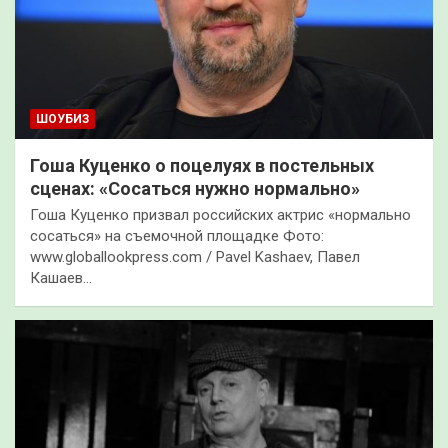
ШОУБИЗ
Гоша Куценко о поцелуях в постельных
сценах: «Сосаться нужно нормально»
Гоша Куценко призвал российских актрис «нормально
сосаться» на съемочной площадке Фото:
www.globallookpress.com / Pavel Kashaev, Павел
Кашаев…