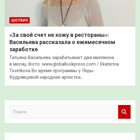
ШОУБИЗ
«За свой счет не хожу в рестораны»:
Васильева рассказала о ежемесячном
заработке
Татьяна Васильева зарабатывает два миллиона
в месяц Фото: www.globallookpress.com / Ekaterina
Tsvetkova Во время программы у Леры
Кудрявцевой народная артистка…
П
о
и
с
к