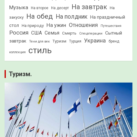
На завтрак
Музыка
На
На второе
На десерт
На обед
На полдник
На праздничный
закуску
Отношения
На ужин
стол
На природу
Путешествия
Россия
США
Семья
Сытный
Смерть
Спецоперации
Украина
завтрак
Туризм
Турция
бренд
Тени для век
стиль
коллекция
Туризм.