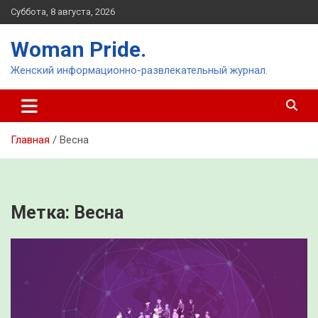
Перейти
Суббота, 8 августа, 2026
к
содержимому
Woman Pride.
Женский информационно-развлекательный журнал.
Главная
Весна
Метка:
Весна