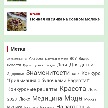
КУХНЯ
Ночная овсянка на соевом молоке
Метки
Актеры
ВСУ
Видео
Быстрый завтрак
Авиасообщение
Для детей
Дети
новости
Грузия
Губная помада
Знаменитости
Конкурс
Здоровье
Кино
"Грильмания с булочками Bagerstat"
Красота
Конкурсные рецепты
Лето
Мода
Медицина
2023
Люкс
Москва
На завтрак
Музыка
На
На второе
На десерт