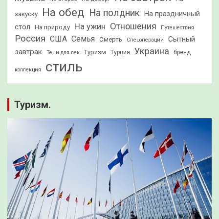
На обед
На полдник
На праздничный
закуску
Отношения
На ужин
стол
На природу
Путешествия
Россия
США
Семья
Сытный
Смерть
Спецоперации
Украина
завтрак
Туризм
Турция
бренд
Тени для век
стиль
коллекция
Туризм.