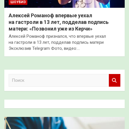
ШОУБИЗ
Алексей Романоф впервые уехал
на гастроли в 13 лет, подделав подпись
матери: «Позвонил уже из Керчи»
Алексей Романоф признался, что впервые уехал
на гастроли в 13 лет, подделав подпись матери
Эксклюзив Telegram Фото, видео:…
П
о
и
с
к