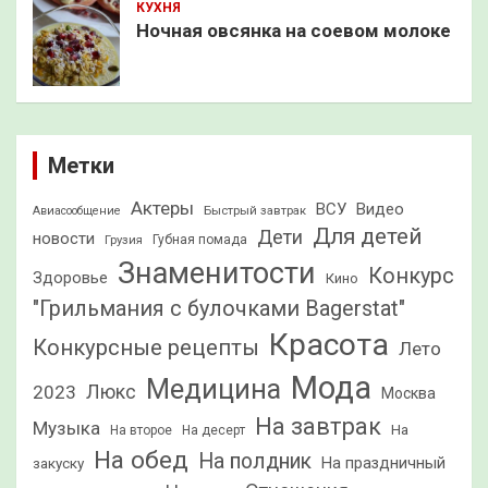
КУХНЯ
Ночная овсянка на соевом молоке
Метки
Актеры
ВСУ
Видео
Быстрый завтрак
Авиасообщение
Для детей
Дети
новости
Грузия
Губная помада
Знаменитости
Конкурс
Здоровье
Кино
"Грильмания с булочками Bagerstat"
Красота
Конкурсные рецепты
Лето
Мода
Медицина
2023
Люкс
Москва
На завтрак
Музыка
На
На второе
На десерт
На обед
На полдник
На праздничный
закуску