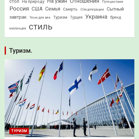
Отношения
На ужин
стол
На природу
Путешествия
Россия
США
Семья
Сытный
Смерть
Спецоперации
Украина
завтрак
Туризм
Турция
бренд
Тени для век
стиль
коллекция
Туризм.
ТУРИЗМ