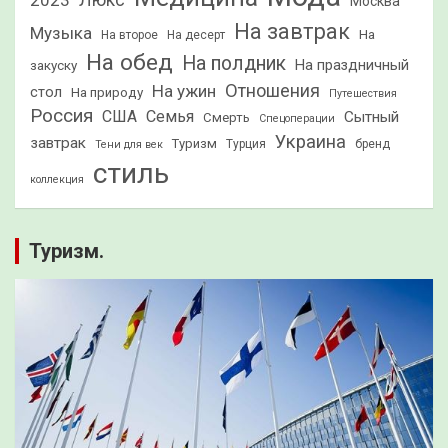
2023
Люкс
Москва
На завтрак
Музыка
На
На второе
На десерт
На обед
На полдник
На праздничный
закуску
Отношения
На ужин
стол
На природу
Путешествия
Россия
США
Семья
Сытный
Смерть
Спецоперации
Украина
завтрак
Туризм
Турция
бренд
Тени для век
стиль
коллекция
Туризм.