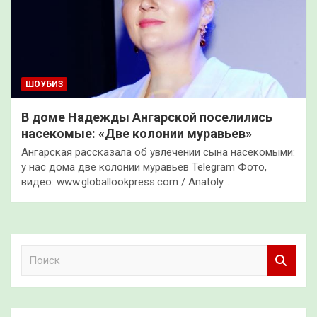
ШОУБИЗ
В доме Надежды Ангарской поселились
насекомые: «Две колонии муравьев»
Ангарская рассказала об увлечении сына насекомыми:
у нас дома две колонии муравьев Telegram Фото,
видео: www.globallookpress.com / Anatoly…
П
о
и
с
к