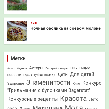
КУХНЯ
Ночная овсянка на соевом молоке
Метки
Актеры
ВСУ
Видео
Быстрый завтрак
Авиасообщение
Для детей
Дети
новости
Грузия
Губная помада
Знаменитости
Конкурс
Здоровье
Кино
"Грильмания с булочками Bagerstat"
Красота
Конкурсные рецепты
Лето
Мода
Медицина