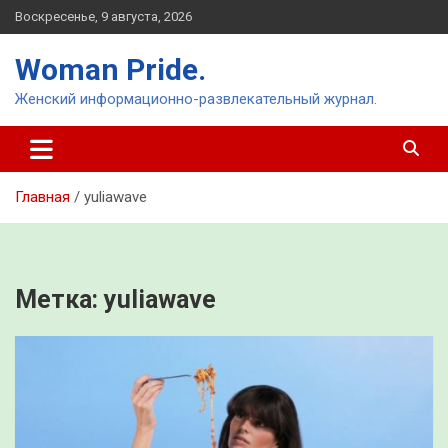
Перейти
Воскресенье, 9 августа, 2026
к
содержимому
Woman Pride.
Женский информационно-развлекательный журнал.
Главная
yuliawave
Метка:
yuliawave