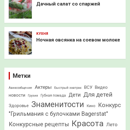
Дачный салат со спаржей
КУХНЯ
Ночная овсянка на соевом молоке
Метки
Актеры
ВСУ
Видео
Быстрый завтрак
Авиасообщение
Для детей
Дети
новости
Грузия
Губная помада
Знаменитости
Конкурс
Здоровье
Кино
"Грильмания с булочками Bagerstat"
Красота
Конкурсные рецепты
Лето