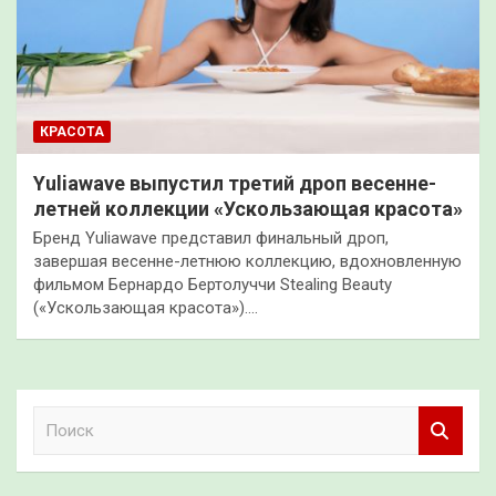
КРАСОТА
Yuliawave выпустил третий дроп весенне-
летней коллекции «Ускользающая красота»
Бренд Yuliawave представил финальный дроп,
завершая весенне-летнюю коллекцию, вдохновленную
фильмом Бернардо Бертолуччи Stealing Beauty
(«Ускользающая красота»).…
П
о
и
с