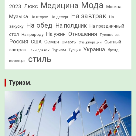
Мода
Медицина
2023
Люкс
Москва
На завтрак
Музыка
На
На второе
На десерт
На обед
На полдник
На праздничный
закуску
Отношения
На ужин
стол
На природу
Путешествия
Россия
США
Семья
Сытный
Смерть
Спецоперации
Украина
завтрак
Туризм
Турция
бренд
Тени для век
стиль
коллекция
Туризм.