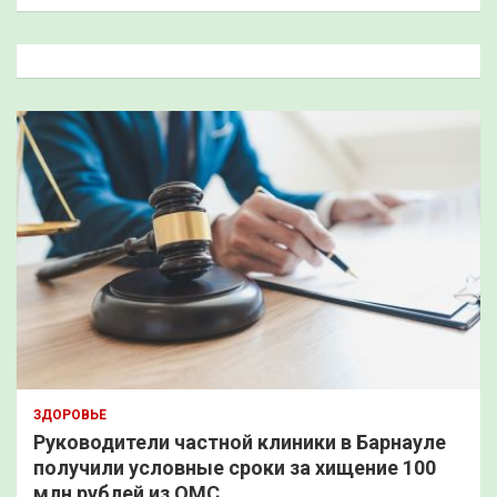
и
с
к
ЗДОРОВЬЕ
Руководители частной клиники в Барнауле
получили условные сроки за хищение 100
млн рублей из ОМС