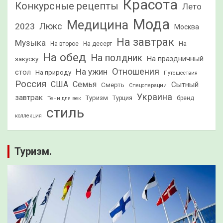
Красота
Конкурсные рецепты
Лето
Мода
Медицина
2023
Люкс
Москва
На завтрак
Музыка
На
На второе
На десерт
На обед
На полдник
На праздничный
закуску
Отношения
На ужин
стол
На природу
Путешествия
Россия
США
Семья
Сытный
Смерть
Спецоперации
Украина
завтрак
Туризм
Турция
бренд
Тени для век
стиль
коллекция
Туризм.