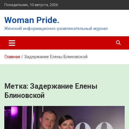
Перейти
Понедельник, 10 августа, 2026
к
содержимому
Woman Pride.
Женский информационно-развлекательный журнал.
Главная
Задержание Елены Блиновской
Метка:
Задержание Елены
Блиновской