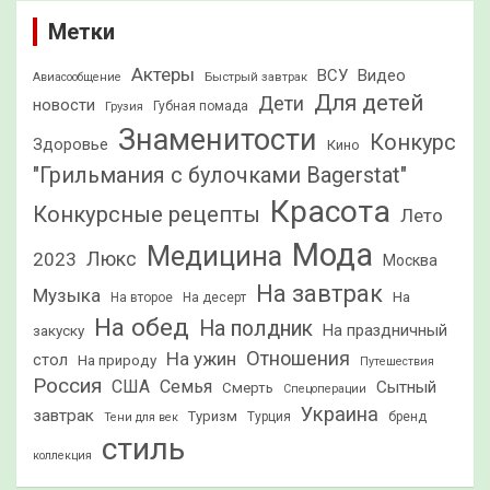
Метки
Актеры
ВСУ
Видео
Быстрый завтрак
Авиасообщение
Для детей
Дети
новости
Грузия
Губная помада
Знаменитости
Конкурс
Здоровье
Кино
"Грильмания с булочками Bagerstat"
Красота
Конкурсные рецепты
Лето
Мода
Медицина
2023
Люкс
Москва
На завтрак
Музыка
На
На второе
На десерт
На обед
На полдник
На праздничный
закуску
Отношения
На ужин
стол
На природу
Путешествия
Россия
США
Семья
Сытный
Смерть
Спецоперации
Украина
завтрак
Туризм
Турция
бренд
Тени для век
стиль
коллекция