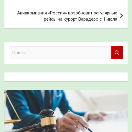
записям
Авиакомпания «Россия» возобновит регулярные
рейсы на курорт Варадеро с 1 июля
П
о
и
с
к