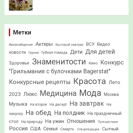
Метки
Актеры
ВСУ
Видео
Быстрый завтрак
Авиасообщение
Для детей
Дети
новости
Грузия
Губная помада
Знаменитости
Конкурс
Здоровье
Кино
"Грильмания с булочками Bagerstat"
Красота
Конкурсные рецепты
Лето
Мода
Медицина
2023
Люкс
Москва
На завтрак
Музыка
На
На второе
На десерт
На обед
На полдник
На праздничный
закуску
Отношения
На ужин
стол
На природу
Путешествия
Россия
США
Семья
Сытный
Смерть
Спецоперации