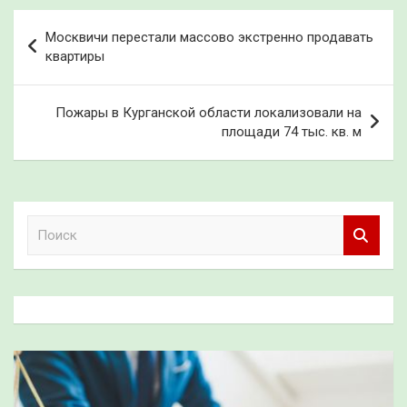
Навигация
Москвичи перестали массово экстренно продавать
по
квартиры
записям
Пожары в Курганской области локализовали на
площади 74 тыс. кв. м
П
о
и
с
к