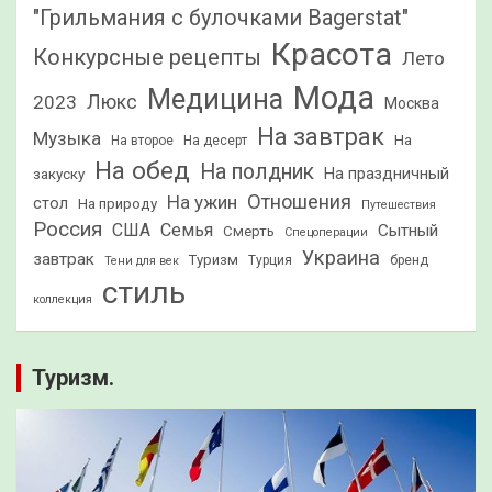
"Грильмания с булочками Bagerstat"
Красота
Конкурсные рецепты
Лето
Мода
Медицина
2023
Люкс
Москва
На завтрак
Музыка
На
На второе
На десерт
На обед
На полдник
На праздничный
закуску
Отношения
На ужин
стол
На природу
Путешествия
Россия
США
Семья
Сытный
Смерть
Спецоперации
Украина
завтрак
Туризм
Турция
бренд
Тени для век
стиль
коллекция
Туризм.