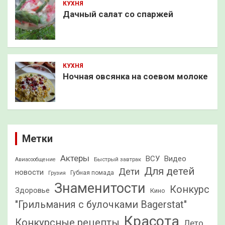
КУХНЯ
Дачный салат со спаржей
КУХНЯ
Ночная овсянка на соевом молоке
Метки
Актеры
ВСУ
Видео
Быстрый завтрак
Авиасообщение
Для детей
Дети
новости
Грузия
Губная помада
Знаменитости
Конкурс
Здоровье
Кино
"Грильмания с булочками Bagerstat"
Красота
Конкурсные рецепты
Лето