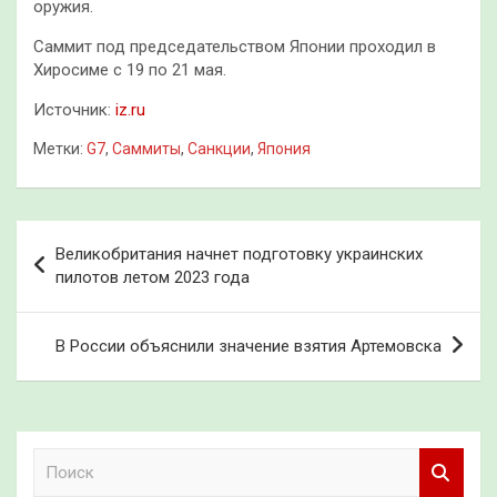
оружия.
Саммит под председательством Японии проходил в
Хиросиме с 19 по 21 мая.
Источник:
iz.ru
Метки:
G7
,
Саммиты
,
Санкции
,
Япония
Навигация
Великобритания начнет подготовку украинских
по
пилотов летом 2023 года
записям
В России объяснили значение взятия Артемовска
П
о