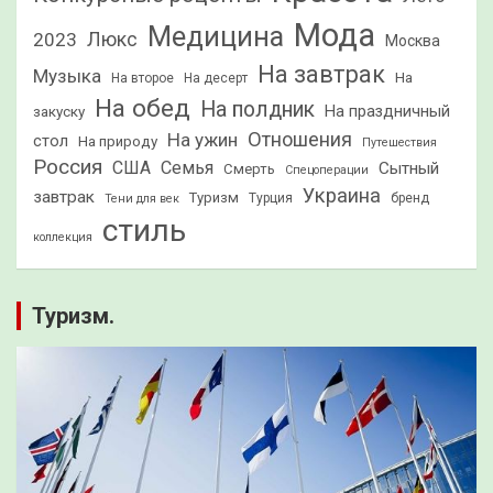
Мода
Медицина
2023
Люкс
Москва
На завтрак
Музыка
На
На второе
На десерт
На обед
На полдник
На праздничный
закуску
Отношения
На ужин
стол
На природу
Путешествия
Россия
США
Семья
Сытный
Смерть
Спецоперации
Украина
завтрак
Туризм
Турция
бренд
Тени для век
стиль
коллекция
Туризм.