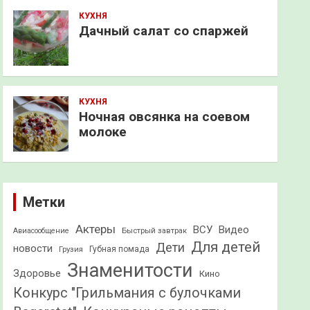
КУХНЯ
Дачный салат со спаржей
КУХНЯ
Ночная овсянка на соевом
молоке
Метки
Актеры
ВСУ
Видео
Быстрый завтрак
Авиасообщение
Для детей
Дети
новости
Грузия
Губная помада
Знаменитости
Здоровье
Кино
Конкурс "Грильмания с булочками