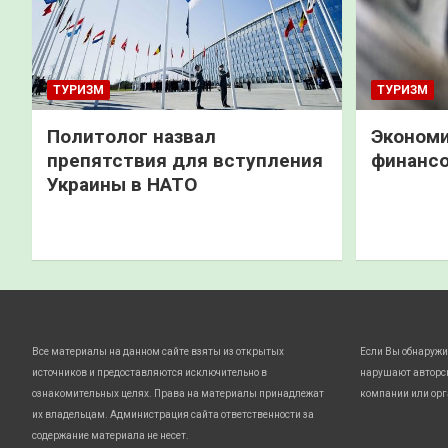
ТУРИЗМ
ТУРИЗМ
Политолог назвал
Экономи
препятствия для вступления
финанс
Украины в НАТО
Все материалы на данном сайте взяты из открытых
Если Вы обнаружи
источников и предоставляются исключительно в
нарушают авторс
ознакомительных целях. Права на материалы принадлежат
компании или орг
их владельцам. Администрация сайта ответственности за
содержание материала не несет.