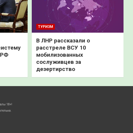
ТУРИЗМ
В ЛНР рассказали о
систему
расстреле ВСУ 10
 РФ
мобилизованных
сослуживцев за
дезертирство
алы 18+!
ательна.