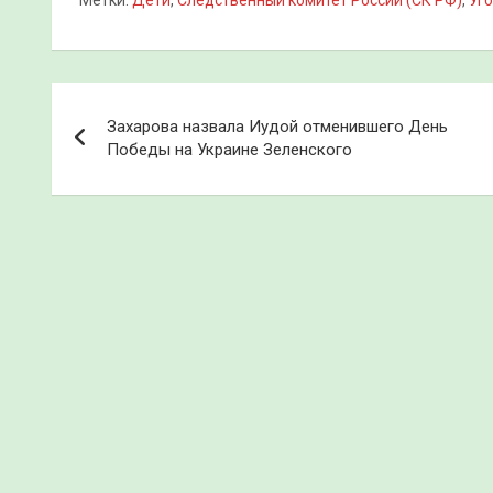
Метки:
Дети
,
Следственный комитет России (СК РФ)
,
Уг
Навигация
Захарова назвала Иудой отменившего День
по
Победы на Украине Зеленского
записям