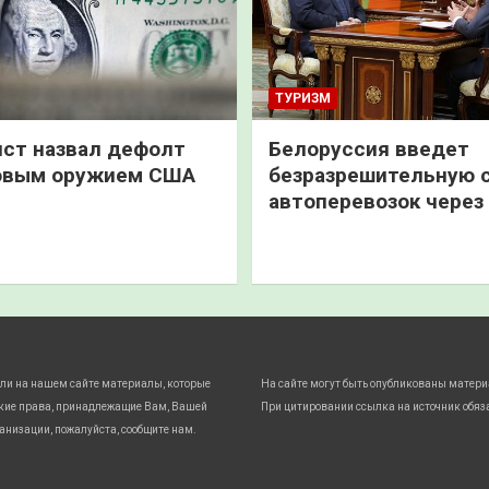
ТУРИЗМ
ст назвал дефолт
Белоруссия введет
овым оружием США
безразрешительную 
автоперевозок через
ли на нашем сайте материалы, которые
На сайте могут быть опубликованы матери
кие права, принадлежащие Вам, Вашей
При цитировании ссылка на источник обяз
анизации, пожалуйста, сообщите нам.