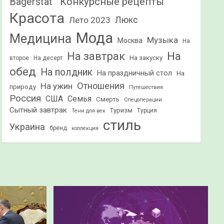
Конкурсные рецепты
Bagerstat"
Красота
Лето 2023
Люкс
Мода
Медицина
Музыка
Москва
На
На
На завтрак
На закуску
второе
На десерт
обед
На полдник
На праздничный стол
На
Отношения
На ужин
природу
Путешествия
Россия
США
Семья
Смерть
Спецоперации
Сытный завтрак
Туризм
Турция
Тени для век
стиль
Украина
бренд
коллекция