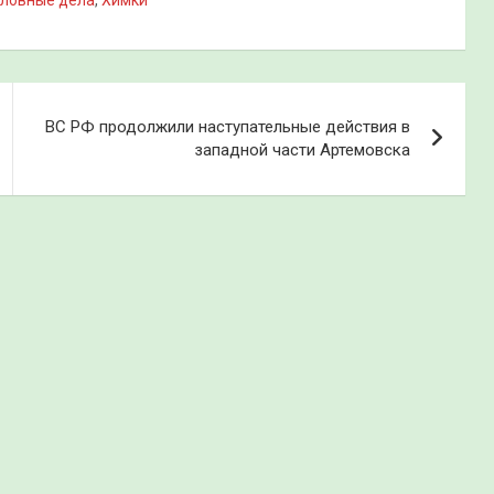
оловные дела
,
Химки
ВС РФ продолжили наступательные действия в
западной части Артемовска