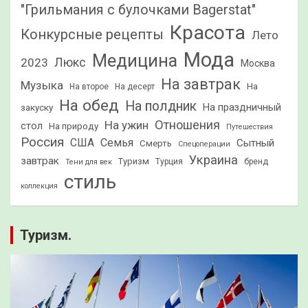
"Грильмания с булочками Bagerstat"
Красота
Конкурсные рецепты
Лето
Мода
Медицина
2023
Люкс
Москва
На завтрак
Музыка
На
На второе
На десерт
На обед
На полдник
На праздничный
закуску
Отношения
На ужин
стол
На природу
Путешествия
Россия
США
Семья
Сытный
Смерть
Спецоперации
Украина
завтрак
Туризм
Турция
бренд
Тени для век
стиль
коллекция
Туризм.