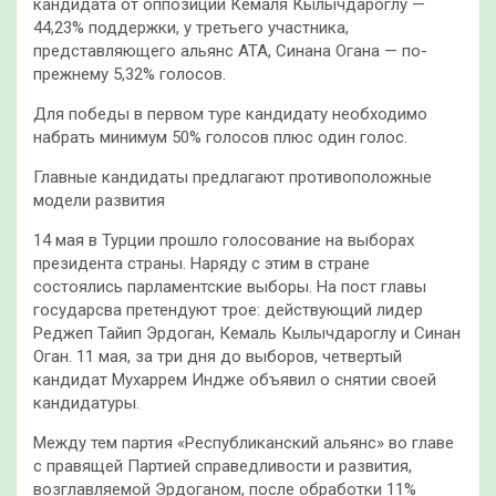
кандидата от оппозиции Кемаля Кылычдароглу —
44,23% поддержки, у третьего участника,
представляющего альянс АТА, Синана Огана — по-
прежнему 5,32% голосов.
Для победы в первом туре кандидату необходимо
набрать минимум 50% голосов плюс один голос.
Главные кандидаты предлагают противоположные
модели развития
14 мая в Турции прошло голосование на выборах
президента страны. Наряду с этим в стране
состоялись парламентские выборы. На пост главы
государсва претендуют трое: действующий лидер
Реджеп Тайип Эрдоган, Кемаль Кылычдароглу и Синан
Оган. 11 мая, за три дня до выборов, четвертый
кандидат Мухаррем Индже объявил о снятии своей
кандидатуры.
Между тем партия «Республиканский альянс» во главе
с правящей Партией справедливости и развития,
возглавляемой Эрдоганом, после обработки 11%