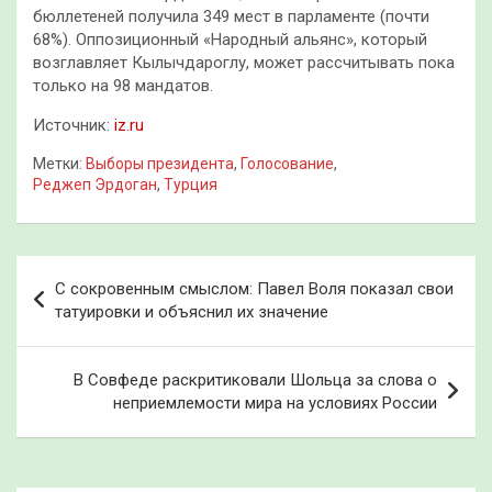
бюллетеней получила 349 мест в парламенте (почти
68%). Оппозиционный «Народный альянс», который
возглавляет Кылычдароглу, может рассчитывать пока
только на 98 мандатов.
Источник:
iz.ru
Метки:
Выборы президента
,
Голосование
,
Реджеп Эрдоган
,
Турция
Навигация
С сокровенным смыслом: Павел Воля показал свои
по
татуировки и объяснил их значение
записям
В Совфеде раскритиковали Шольца за слова о
неприемлемости мира на условиях России