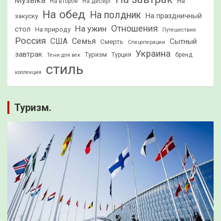
Музыка
На
На второе
На десерт
На обед
На полдник
На праздничный
закуску
Отношения
На ужин
стол
На природу
Путешествия
Россия
США
Семья
Сытный
Смерть
Спецоперации
Украина
завтрак
Туризм
Турция
бренд
Тени для век
стиль
коллекция
Туризм.