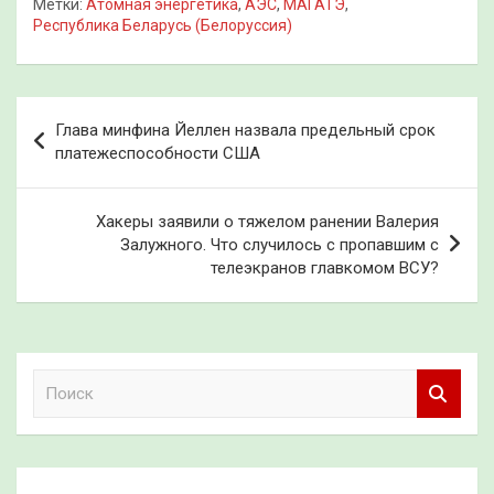
Метки:
Атомная энергетика
,
АЭС
,
МАГАТЭ
,
Республика Беларусь (Белоруссия)
Навигация
Глава минфина Йеллен назвала предельный срок
по
платежеспособности США
записям
Хакеры заявили о тяжелом ранении Валерия
Залужного. Что случилось с пропавшим с
телеэкранов главкомом ВСУ?
П
о
и
с
к