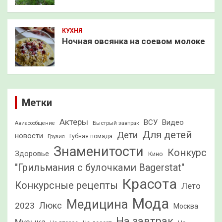
КУХНЯ
Ночная овсянка на соевом молоке
Метки
Актеры
ВСУ
Видео
Быстрый завтрак
Авиасообщение
Для детей
Дети
новости
Грузия
Губная помада
Знаменитости
Конкурс
Здоровье
Кино
"Грильмания с булочками Bagerstat"
Красота
Конкурсные рецепты
Лето
Мода
Медицина
2023
Люкс
Москва
На завтрак