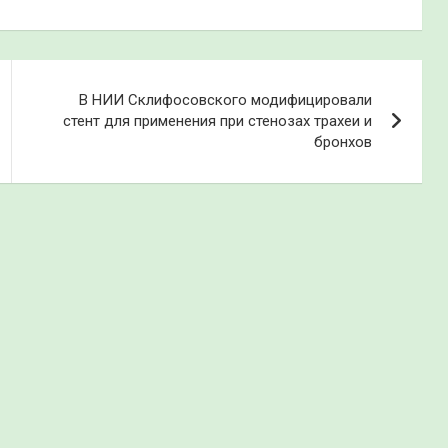
В НИИ Склифосовского модифицировали
стент для применения при стенозах трахеи и
бронхов