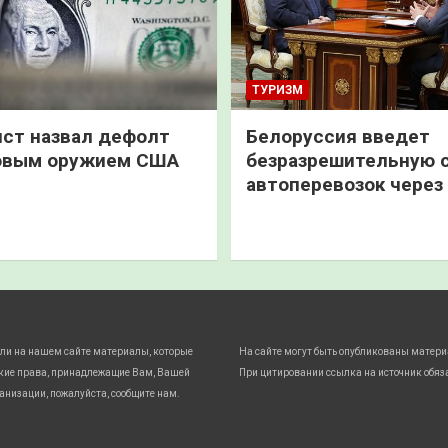
ТУРИЗМ
ст назвал дефолт
Белоруссия введет
овым оружием США
безразрешительную 
автоперевозок через
ли на нашем сайте материалы, которые
На сайте могут быть опубликованы матери
кие права, принадлежащие Вам, Вашей
При цитировании ссылка на источник обяз
анизации, пожалуйста, сообщите нам.