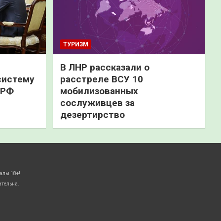
ТУРИЗМ
В ЛНР рассказали о
систему
расстреле ВСУ 10
 РФ
мобилизованных
сослуживцев за
дезертирство
алы 18+!
ательна.