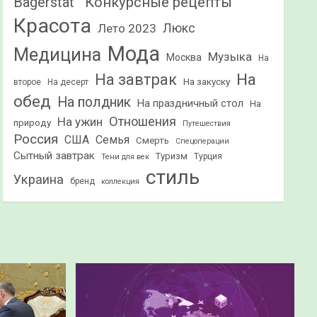
Конкурсные рецепты
Bagerstat"
Красота
Лето 2023
Люкс
Мода
Медицина
Музыка
Москва
На
На
На завтрак
На закуску
второе
На десерт
обед
На полдник
На праздничный стол
На
Отношения
На ужин
природу
Путешествия
Россия
США
Семья
Смерть
Спецоперации
Сытный завтрак
Туризм
Турция
Тени для век
стиль
Украина
бренд
коллекция