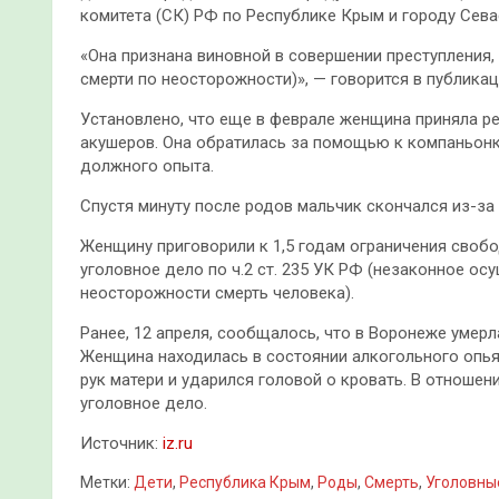
комитета (СК) РФ по Республике Крым и городу Сев
«Она признана виновной в совершении преступления, 
смерти по неосторожности)», — говорится в публика
Установлено, что еще в феврале женщина приняла р
акушеров. Она обратилась за помощью к компаньонк
должного опыта.
Спустя минуту после родов мальчик скончался из-з
Женщину приговорили к 1,5 годам ограничения своб
уголовное дело по ч.2 ст. 235 УК РФ (незаконное о
неосторожности смерть человека).
Ранее, 12 апреля, сообщалось, что в Воронеже умерл
Женщина находилась в состоянии алкогольного опья
рук матери и ударился головой о кровать. В отнош
уголовное дело.
Источник:
iz.ru
Метки:
Дети
,
Республика Крым
,
Роды
,
Смерть
,
Уголовны