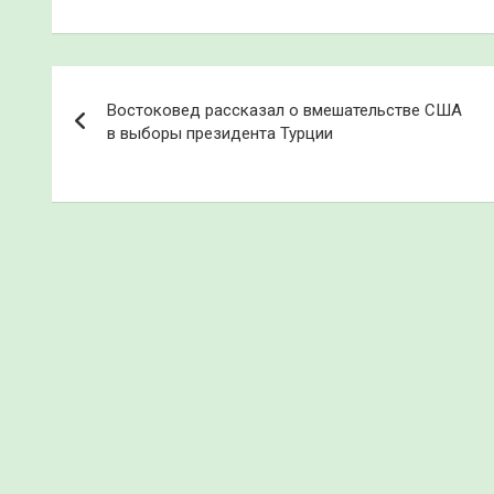
Навигация
Востоковед рассказал о вмешательстве США
по
в выборы президента Турции
записям