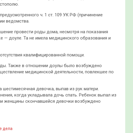
астополю.
предусмотренного ч. 1 ст. 109 УК РФ (причинение
ции ведомства.
ешение провести роды дома, несмотря на показания
е — доуле. Та не имела медицинского образования и
а отсутствия квалифицированной помощи.
оды. Также в отношении доулы было возбуждено
существление медицинской деятельности, повлекшее по
а шестимесячная девочка, выпав из рук матери.
нения, когда укладывала дочь спать. Ребенок выпал из
ении женщины скончавшейся девочки возбуждено
е дела