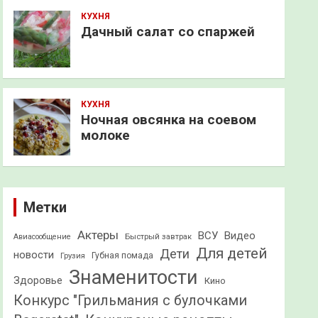
КУХНЯ
Дачный салат со спаржей
КУХНЯ
Ночная овсянка на соевом
молоке
Метки
Актеры
ВСУ
Видео
Быстрый завтрак
Авиасообщение
Для детей
Дети
новости
Грузия
Губная помада
Знаменитости
Здоровье
Кино
Конкурс "Грильмания с булочками