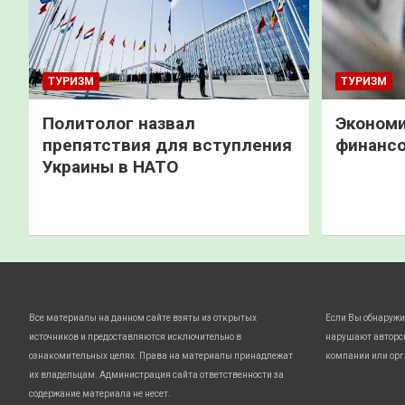
ТУРИЗМ
ТУРИЗМ
Политолог назвал
Экономи
препятствия для вступления
финанс
Украины в НАТО
Все материалы на данном сайте взяты из открытых
Если Вы обнаружи
источников и предоставляются исключительно в
нарушают авторс
ознакомительных целях. Права на материалы принадлежат
компании или орг
их владельцам. Администрация сайта ответственности за
содержание материала не несет.