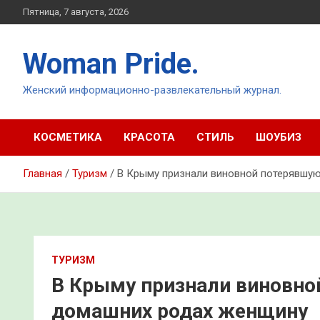
Перейти
Пятница, 7 августа, 2026
к
содержимому
Woman Pride.
Женский информационно-развлекательный журнал.
КОСМЕТИКА
КРАСОТА
СТИЛЬ
ШОУБИЗ
Главная
Туризм
В Крыму признали виновной потерявшу
ТУРИЗМ
В Крыму признали виновно
домашних родах женщину