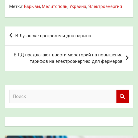
Метки:
Взрывы
,
Мелитополь
,
Украина
,
Электроэнергия
Навигация
В Луганске прогремели два взрыва
по
записям
В ГД предлагают ввести мораторий на повышение
тарифов на электроэнергию для фермеров
П
о
и
с
к