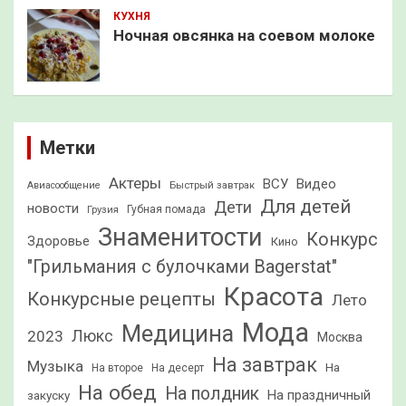
КУХНЯ
Ночная овсянка на соевом молоке
Метки
Актеры
ВСУ
Видео
Быстрый завтрак
Авиасообщение
Для детей
Дети
новости
Грузия
Губная помада
Знаменитости
Конкурс
Здоровье
Кино
"Грильмания с булочками Bagerstat"
Красота
Конкурсные рецепты
Лето
Мода
Медицина
2023
Люкс
Москва
На завтрак
Музыка
На
На второе
На десерт
На обед
На полдник
На праздничный
закуску