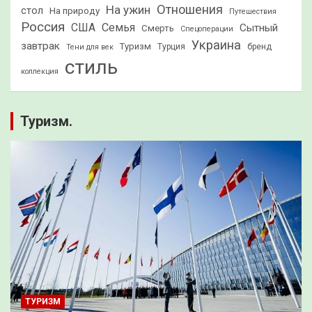
Отношения
На ужин
стол
На природу
Путешествия
Россия
США
Семья
Сытный
Смерть
Спецоперации
Украина
завтрак
Туризм
Турция
бренд
Тени для век
стиль
коллекция
Туризм.
ТУРИЗМ