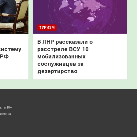
ТУРИЗМ
В ЛНР рассказали о
систему
расстреле ВСУ 10
 РФ
мобилизованных
сослуживцев за
дезертирство
алы 18+!
ательна.