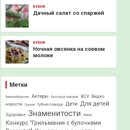
КУХНЯ
Дачный салат со спаржей
КУХНЯ
Ночная овсянка на соевом
молоке
Метки
Актеры
ВСУ
Видео
Быстрый завтрак
Авиасообщение
Для детей
Дети
новости
Грузия
Губная помада
Знаменитости
Здоровье
Кино
Конкурс "Грильмания с булочками