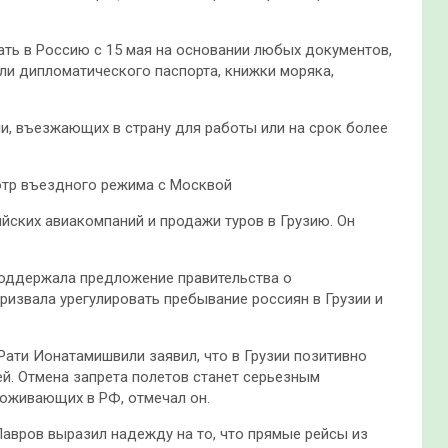
жать в Россию с 15 мая на основании любых документов,
ли дипломатического паспорта, книжки моряка,
и, въезжающих в страну для работы или на срок более
отр въездного режима с Москвой
ийских авиакомпаний и продажи туров в Грузию. Он
поддержала предложение правительства о
извала урегулировать пребывание россиян в Грузии и
Рати Ионатамишвили заявил, что в Грузии позитивно
й. Отмена запрета полетов станет серьезным
роживающих в РФ, отмечал он.
авров выразил надежду на то, что прямые рейсы из