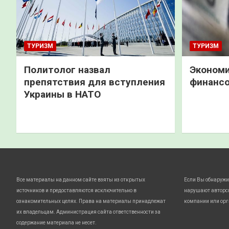
ТУРИЗМ
ТУРИЗМ
Политолог назвал
Экономи
препятствия для вступления
финанс
Украины в НАТО
Все материалы на данном сайте взяты из открытых
Если Вы обнаружи
источников и предоставляются исключительно в
нарушают авторс
ознакомительных целях. Права на материалы принадлежат
компании или орг
их владельцам. Администрация сайта ответственности за
содержание материала не несет.