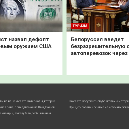
ТУРИЗМ
ст назвал дефолт
Белоруссия введет
овым оружием США
безразрешительную 
автоперевозок через
ли на нашем сайте материалы, которые
На сайте могут быть опубликованы матери
кие права, принадлежащие Вам, Вашей
При цитировании ссылка на источник обяз
анизации, пожалуйста, сообщите нам.