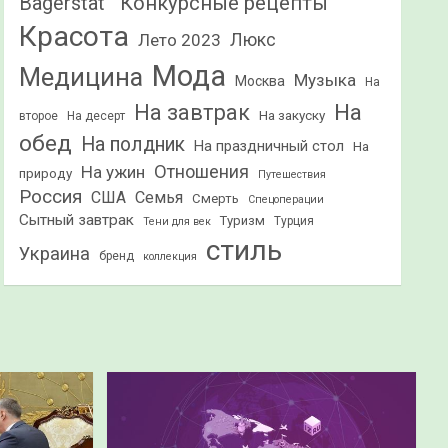
Конкурсные рецепты
Bagerstat"
Красота
Лето 2023
Люкс
Мода
Медицина
Музыка
Москва
На
На
На завтрак
На закуску
второе
На десерт
обед
На полдник
На праздничный стол
На
Отношения
На ужин
природу
Путешествия
Россия
США
Семья
Смерть
Спецоперации
Сытный завтрак
Туризм
Турция
Тени для век
стиль
Украина
бренд
коллекция