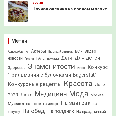
КУХНЯ
Ночная овсянка на соевом молоке
Метки
Актеры
ВСУ
Видео
Быстрый завтрак
Авиасообщение
Для детей
Дети
новости
Грузия
Губная помада
Знаменитости
Конкурс
Здоровье
Кино
"Грильмания с булочками Bagerstat"
Красота
Конкурсные рецепты
Лето
Мода
Медицина
2023
Люкс
Москва
На завтрак
Музыка
На
На второе
На десерт
На обед
На полдник
На праздничный
закуску