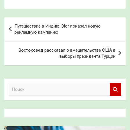
Навигация
Путешествие в Индию: Dior показал новую
по
рекламную кампанию
записям
Востоковед рассказал о вмешательстве США в
выборы президента Турции
П
о
и
с
к