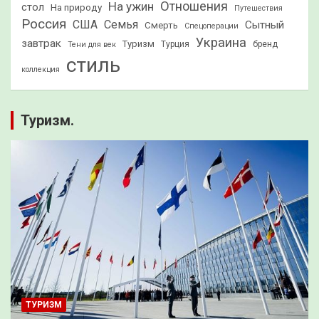
Отношения
На ужин
стол
На природу
Путешествия
Россия
США
Семья
Сытный
Смерть
Спецоперации
Украина
завтрак
Туризм
Турция
бренд
Тени для век
стиль
коллекция
Туризм.
ТУРИЗМ