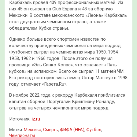
Карбахаль провел 409 профессиональных матчей. Из
них 45 он сыграл за Club Espana и 48 за сборную
Мексики. В составе мексиканского «Леона» Карбахаль
стал двукратным чемпионом страны, а также
обладателем Кубка страны.
Однако больше всего спортсмен известен по
количеству проведенных чемпионатов мира подряд.
Футболист сыграл на чемпионатах мира 1950, 1954,
1958, 1962 и 1966 годов. После этого он получил
прозвище «Эль Синко Копас», что означает «Пять
кубков» на испанском. Всего он сыграл 11 матчей ЧМ.
Его рекорд повторил лишь немец Лотар Маттеус в 1998
году, отмечает «Газета.Ru».
В ноябре 2022 года к рекорду Карбахаля приблизился
капитан сборной Португалии Криштиану Роналду,
отыграв на четырех чемпионатах мира подряд.
Источник:
iz.ru
Метки:
Мексика
,
Смерть
,
ФИФА (FIFA)
,
Футбол
,
Чемпионаты