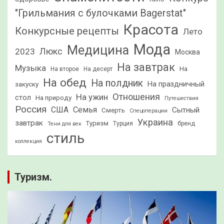
"Грильмания с булочками Bagerstat"
Красота
Конкурсные рецепты
Лето
Мода
Медицина
2023
Люкс
Москва
На завтрак
Музыка
На
На второе
На десерт
На обед
На полдник
На праздничный
закуску
Отношения
На ужин
стол
На природу
Путешествия
Россия
США
Семья
Сытный
Смерть
Спецоперации
Украина
завтрак
Туризм
Турция
бренд
Тени для век
стиль
коллекция
Туризм.