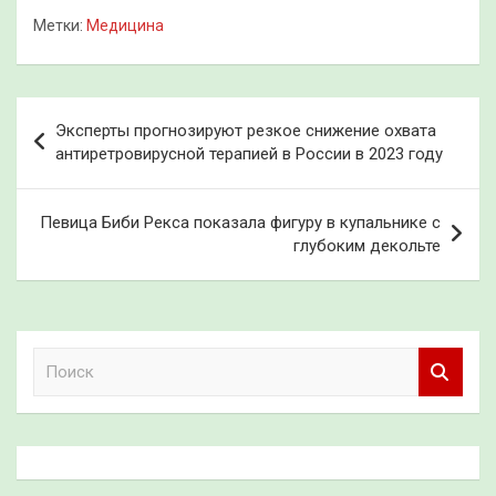
Метки:
Медицина
Навигация
Эксперты прогнозируют резкое снижение охвата
по
антиретровирусной терапией в России в 2023 году
записям
Певица Биби Рекса показала фигуру в купальнике с
глубоким декольте
П
о
и
с
к