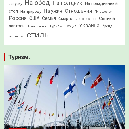
На обед
На полдник
На праздничный
закуску
Отношения
На ужин
стол
На природу
Путешествия
Россия
США
Семья
Сытный
Смерть
Спецоперации
Украина
завтрак
Туризм
Турция
бренд
Тени для век
стиль
коллекция
Туризм.