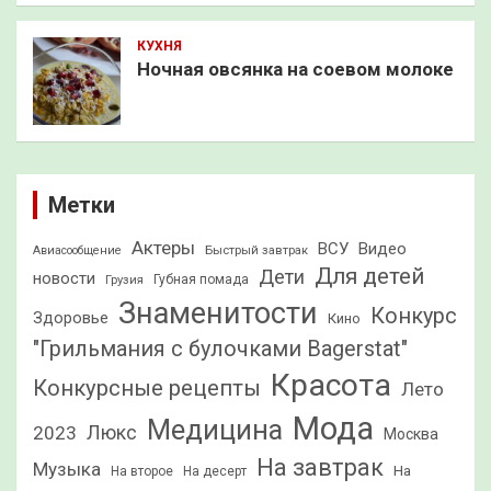
КУХНЯ
Ночная овсянка на соевом молоке
Метки
Актеры
ВСУ
Видео
Быстрый завтрак
Авиасообщение
Для детей
Дети
новости
Грузия
Губная помада
Знаменитости
Конкурс
Здоровье
Кино
"Грильмания с булочками Bagerstat"
Красота
Конкурсные рецепты
Лето
Мода
Медицина
2023
Люкс
Москва
На завтрак
Музыка
На
На второе
На десерт