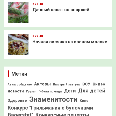
КУХНЯ
Дачный салат со спаржей
КУХНЯ
Ночная овсянка на соевом молоке
Метки
Актеры
ВСУ
Видео
Быстрый завтрак
Авиасообщение
Для детей
Дети
новости
Грузия
Губная помада
Знаменитости
Здоровье
Кино
Конкурс "Грильмания с булочками
Конкурсные рецепты
Bagerstat"