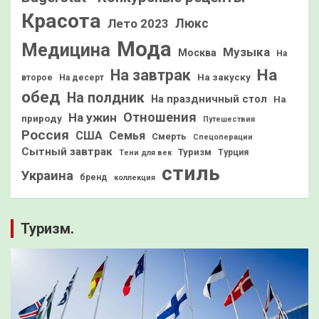
Красота
Лето 2023
Люкс
Мода
Медицина
Музыка
Москва
На
На
На завтрак
На закуску
второе
На десерт
обед
На полдник
На праздничный стол
На
Отношения
На ужин
природу
Путешествия
Россия
США
Семья
Смерть
Спецоперации
Сытный завтрак
Туризм
Турция
Тени для век
стиль
Украина
бренд
коллекция
Туризм.