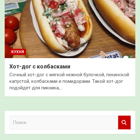
КУХНЯ
Хот-дог с колбасками
Сочный хот-дог с мягкой нежной булочкой, пекинской
капустой, колбасками и помидорами. Такой хот-дог
подойдёт для пикника,…
П
о
и
с