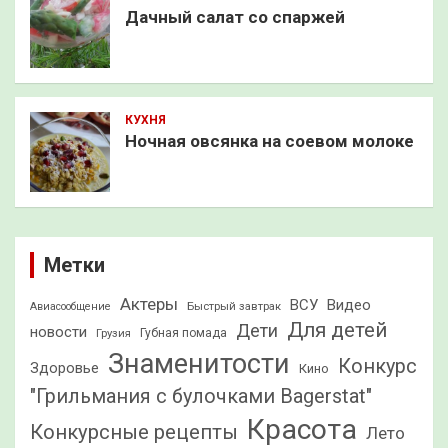
Дачный салат со спаржей
КУХНЯ
Ночная овсянка на соевом молоке
Метки
Актеры
ВСУ
Видео
Быстрый завтрак
Авиасообщение
Для детей
Дети
новости
Грузия
Губная помада
Знаменитости
Конкурс
Здоровье
Кино
"Грильмания с булочками Bagerstat"
Красота
Конкурсные рецепты
Лето