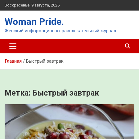
Перейти
Воскресенье, 9 августа, 2026
к
содержимому
Woman Pride.
Женский информационно-развлекательный журнал.
Главная
Быстрый завтрак
Метка:
Быстрый завтрак