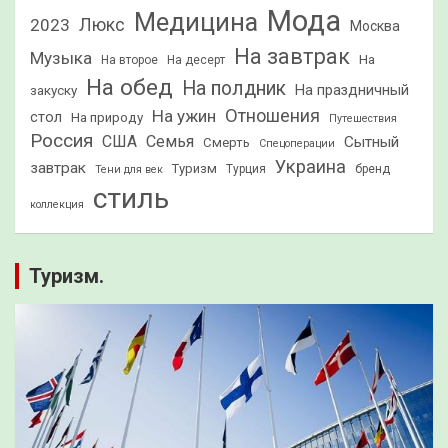
Мода
Медицина
2023
Люкс
Москва
На завтрак
Музыка
На
На второе
На десерт
На обед
На полдник
На праздничный
закуску
Отношения
На ужин
стол
На природу
Путешествия
Россия
США
Семья
Сытный
Смерть
Спецоперации
Украина
завтрак
Туризм
Турция
бренд
Тени для век
стиль
коллекция
Туризм.