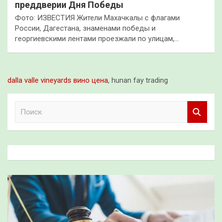
преддверии Дня Победы
Фото: ИЗВЕСТИЯ Жители Махачкалы с флагами
России, Дагестана, знаменами победы и
георгиевскими лентами проезжали по улицам,…
dalla valle vineyards вино цена
, hunan fay trading
П
о
и
с
к