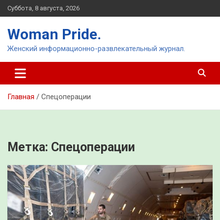
Перейти
Суббота, 8 августа, 2026
к
содержимому
Woman Pride.
Женский информационно-развлекательный журнал.
Главная
Спецоперации
Метка:
Спецоперации