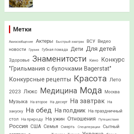
Метки
Актеры
ВСУ
Видео
Быстрый завтрак
Авиасообщение
Для детей
Дети
новости
Грузия
Губная помада
Знаменитости
Конкурс
Здоровье
Кино
"Грильмания с булочками Bagerstat"
Красота
Конкурсные рецепты
Лето
Мода
Медицина
2023
Люкс
Москва
На завтрак
Музыка
На
На второе
На десерт
На обед
На полдник
На праздничный
закуску
Отношения
На ужин
стол
На природу
Путешествия
Россия
США
Семья
Сытный
Смерть
Спецоперации
Украина