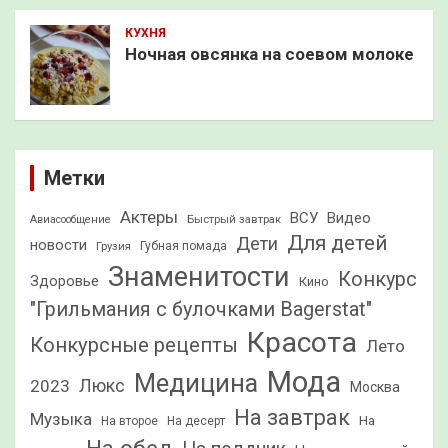
КУХНЯ
Ночная овсянка на соевом молоке
Метки
Актеры
ВСУ
Видео
Быстрый завтрак
Авиасообщение
Для детей
Дети
новости
Грузия
Губная помада
Знаменитости
Конкурс
Здоровье
Кино
"Грильмания с булочками Bagerstat"
Красота
Конкурсные рецепты
Лето
Мода
Медицина
2023
Люкс
Москва
На завтрак
Музыка
На
На второе
На десерт