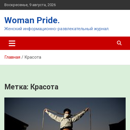
Перейти
Воскресенье, 9 августа, 2026
к
содержимому
Woman Pride.
Женский информационно-развлекательный журнал.
Главная
Красота
Метка:
Красота