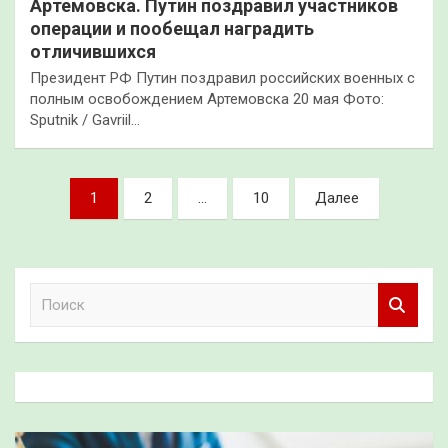
Артемовска. Путин поздравил участников
операции и пообещал наградить
отличившихся
Президент РФ Путин поздравил российских военных с
полным освобождением Артемовска 20 мая Фото:
Sputnik / Gavriil…
Пагинация
1
2
…
10
Далее
записей
П
о
и
с
к