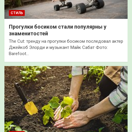
СТИЛЬ
Прогулки босиком стали популярны у
знаменитостей
The Cut: тренду на прогулки босиком последовал актер
Джейкоб Элорди и музыкант Майк Сабат Фото:
Barefoot…