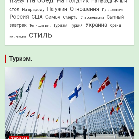
На обед
На полдник
На праздничный
закуску
Отношения
На ужин
стол
На природу
Путешествия
Россия
США
Семья
Сытный
Смерть
Спецоперации
Украина
завтрак
Туризм
Турция
бренд
Тени для век
стиль
коллекция
Туризм.
ТУРИЗМ