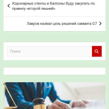
Коронарные стенты и баллоны буду закупать по
по
правилу «второй лишний»
записям
Лавров назвал цель решений саммита G7
П
о
и
с
к