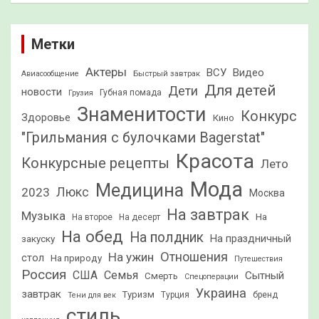
Метки
Актеры
ВСУ
Видео
Быстрый завтрак
Авиасообщение
Для детей
Дети
новости
Грузия
Губная помада
Знаменитости
Конкурс
Здоровье
Кино
"Грильмания с булочками Bagerstat"
Красота
Конкурсные рецепты
Лето
Мода
Медицина
2023
Люкс
Москва
На завтрак
Музыка
На
На второе
На десерт
На обед
На полдник
На праздничный
закуску
Отношения
На ужин
стол
На природу
Путешествия
Россия
США
Семья
Сытный
Смерть
Спецоперации
Украина
завтрак
Туризм
Турция
бренд
Тени для век
стиль