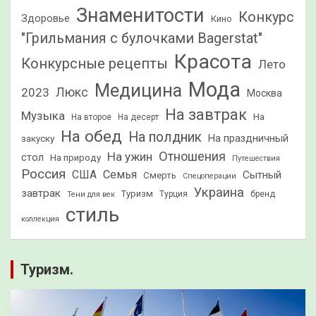
Знаменитости
Конкурс
Здоровье
Кино
"Грильмания с булочками Bagerstat"
Красота
Конкурсные рецепты
Лето
Мода
Медицина
2023
Люкс
Москва
На завтрак
Музыка
На
На второе
На десерт
На обед
На полдник
На праздничный
закуску
Отношения
На ужин
стол
На природу
Путешествия
Россия
США
Семья
Сытный
Смерть
Спецоперации
Украина
завтрак
Туризм
Турция
бренд
Тени для век
стиль
коллекция
Туризм.