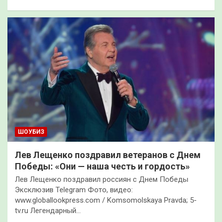
ШОУБИЗ
Лев Лещенко поздравил ветеранов с Днем
Победы: «Они — наша честь и гордость»
Лев Лещенко поздравил россиян с Днем Победы
Эксклюзив Telegram Фото, видео:
www.globallookpress.com / Komsomolskaya Pravda; 5-
tv.ru Легендарный…