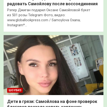
радовать Самойлову после воссоединения
Рэпер Джиган подарил Оксане Самойловой букет
из 501 розы Telegram Фото, видео:
www.globallookpress.com / Samoylova Oxana;
Instagram*…
ШОУБИЗ
Дети в грязи: Самойлова на фоне проверок
блогеров поехала копать картошку