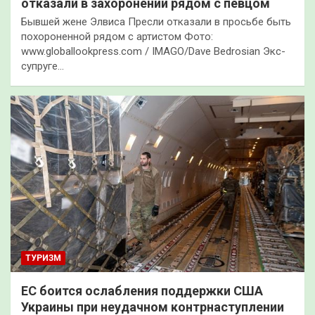
отказали в захоронении рядом с певцом
Бывшей жене Элвиса Пресли отказали в просьбе быть
похороненной рядом с артистом Фото:
www.globallookpress.com / IMAGO/Dave Bedrosian Экс-
супруге…
ТУРИЗМ
ЕС боится ослабления поддержки США
Украины при неудачном контрнаступлении