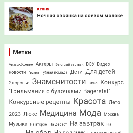
КУХНЯ
Ночная овсянка на соевом молоке
Метки
Актеры
ВСУ
Видео
Быстрый завтрак
Авиасообщение
Для детей
Дети
новости
Грузия
Губная помада
Знаменитости
Конкурс
Здоровье
Кино
"Грильмания с булочками Bagerstat"
Красота
Конкурсные рецепты
Лето
Мода
Медицина
2023
Люкс
Москва
На завтрак
Музыка
На
На второе
На десерт
На обед
На полдник