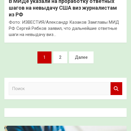
В МИДе указали на проработку ответных
шагов на невыдачу США виз журналистам
из РФ
Фото: ИЗВЕСТИЯ/Александр Казаков Замглавы МИД
РФ Сергей Рябков заявил, что дальнейшие ответные
шаги на невыдачу виз…
Пагинация
1
2
Далее
записей
П
о
и
с
к