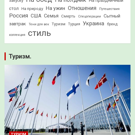
На праздничный
закуску
Отношения
На ужин
стол
На природу
Путешествия
Россия
США
Семья
Сытный
Смерть
Спецоперации
Украина
завтрак
Туризм
Турция
бренд
Тени для век
стиль
коллекция
Туризм.
ТУРИЗМ