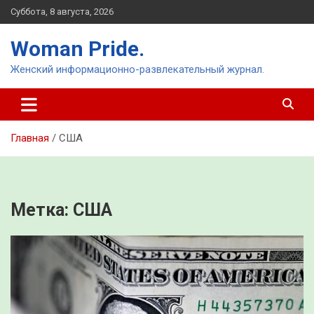
Перейти
Суббота, 8 августа, 2026
к
содержимому
Woman Pride.
Женский информационно-развлекательный журнал.
Главная
США
Метка:
США