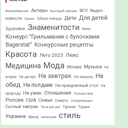
Актеры
ВСУ
Видео
Быстрый завтрак
Авиасообщение
Для детей
Дети
новости
Грузия
Губная помада
Знаменитости
Здоровье
Кино
Конкурс "Грильмания с булочками
Конкурсные рецепты
Bagerstat"
Красота
Лето 2023
Люкс
Мода
Медицина
Музыка
Москва
На
На
На завтрак
На закуску
второе
На десерт
обед
На полдник
На праздничный стол
На
Отношения
На ужин
природу
Путешествия
Россия
США
Семья
Смерть
Спецоперации
Сытный завтрак
Туризм
Турция
Тени для век
стиль
Украина
бренд
коллекция