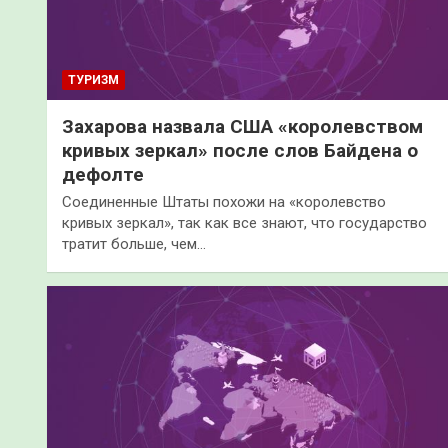
ТУРИЗМ
Захарова назвала США «королевством
кривых зеркал» после слов Байдена о
дефолте
Соединенные Штаты похожи на «королевство
кривых зеркал», так как все знают, что государство
тратит больше, чем…