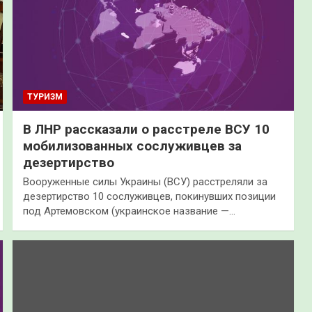
ТУРИЗМ
В ЛНР рассказали о расстреле ВСУ 10
мобилизованных сослуживцев за
дезертирство
Вооруженные силы Украины (ВСУ) расстреляли за
дезертирство 10 сослуживцев, покинувших позиции
под Артемовском (украинское название —…