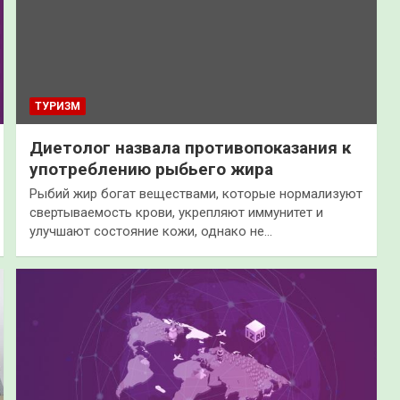
ТУРИЗМ
Диетолог назвала противопоказания к
употреблению рыбьего жира
Рыбий жир богат веществами, которые нормализуют
свертываемость крови, укрепляют иммунитет и
улучшают состояние кожи, однако не…