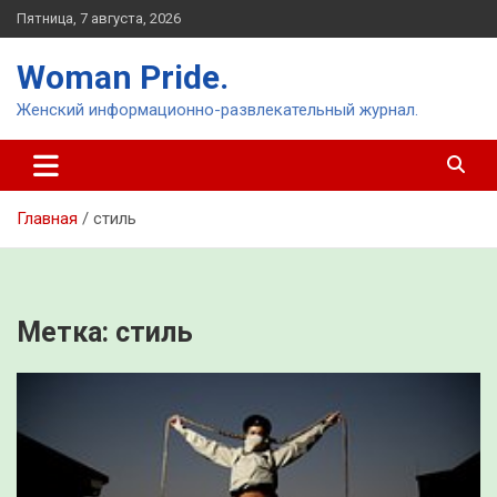
Перейти
Пятница, 7 августа, 2026
к
содержимому
Woman Pride.
Женский информационно-развлекательный журнал.
Главная
стиль
Метка:
стиль