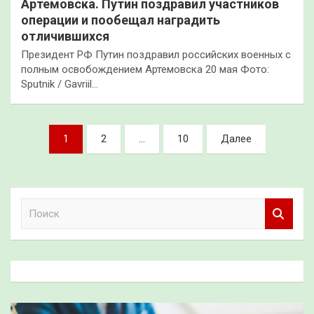
Артемовска. Путин поздравил участников
операции и пообещал наградить
отличившихся
Президент РФ Путин поздравил российских военных с
полным освобождением Артемовска 20 мая Фото:
Sputnik / Gavriil…
Пагинация
1
2
…
10
Далее
записей
П
о
и
с
к