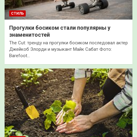
СТИЛЬ
Прогулки босиком стали популярны у
знаменитостей
The Cut: тренду на прогулки босиком последовал актер
Джейкоб Элорди и музыкант Майк Сабат Фото:
Barefoot…