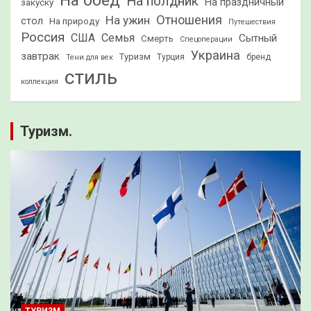
На обед
На полдник
На праздничный
закуску
Отношения
На ужин
стол
На природу
Путешествия
Россия
США
Семья
Сытный
Смерть
Спецоперации
Украина
завтрак
Туризм
Турция
бренд
Тени для век
стиль
коллекция
Туризм.
ТУРИЗМ