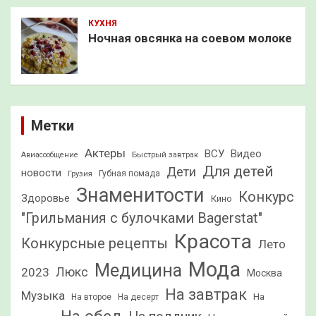
КУХНЯ
Ночная овсянка на соевом молоке
Метки
Актеры
ВСУ
Видео
Быстрый завтрак
Авиасообщение
Для детей
Дети
новости
Грузия
Губная помада
Знаменитости
Конкурс
Здоровье
Кино
"Грильмания с булочками Bagerstat"
Красота
Конкурсные рецепты
Лето
Мода
Медицина
2023
Люкс
Москва
На завтрак
Музыка
На
На второе
На десерт