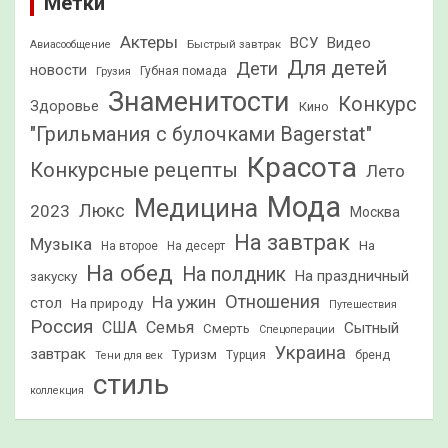
Метки
Актеры
ВСУ
Видео
Быстрый завтрак
Авиасообщение
Для детей
Дети
новости
Грузия
Губная помада
Знаменитости
Конкурс
Здоровье
Кино
"Грильмания с булочками Bagerstat"
Красота
Конкурсные рецепты
Лето
Мода
Медицина
2023
Люкс
Москва
На завтрак
Музыка
На
На второе
На десерт
На обед
На полдник
На праздничный
закуску
Отношения
На ужин
стол
На природу
Путешествия
Россия
США
Семья
Сытный
Смерть
Спецоперации
Украина
завтрак
Туризм
Турция
бренд
Тени для век
стиль
коллекция