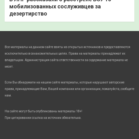
мобилизованных сослуживцев за
дезертирство
Все материалы на данном сайте взяты из открытых источников и предоставляются
исключительно в ознакомительных целях. Права на материалы принадлежат их
владельцам. Администрация сайта ответственности за содержание материала не
несет.
Если Вы обнаружили на нашем сайте материалы, которые нарушают авторские
права, принадлежащие Вам, Вашей компании или организации, пожалуйста, сообщите
нам.
На сайте могут быть опубликованы материалы 18+!
При цитировании ссылка на источник обязательна.