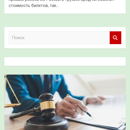
стоимость билетов, так…
П
о
и
с
к