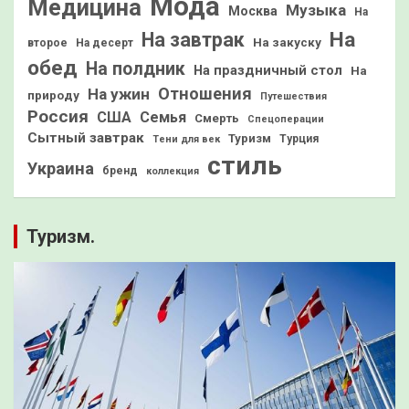
Мода
Медицина
Музыка
Москва
На
На
На завтрак
На закуску
второе
На десерт
обед
На полдник
На праздничный стол
На
Отношения
На ужин
природу
Путешествия
Россия
США
Семья
Смерть
Спецоперации
Сытный завтрак
Туризм
Турция
Тени для век
стиль
Украина
бренд
коллекция
Туризм.