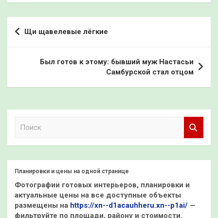
Навигация
Щи щавелевые лёгкие
по
записям
Был готов к этому: бывший муж Настасьи
Самбурской стал отцом
П
о
и
с
к
Планировки и цены на одной странице
Фотографии готовых интерьеров, планировки и
актуальные цены на все доступные объекты
размещены на
https://xn--d1acauhheru.xn--p1ai/
—
фильтруйте по площади, району и стоимости.