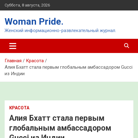
Перейти
Суббота, 8 августа, 2026
к
содержимому
Woman Pride.
Женский информационно-развлекательный журнал.
Главная
Красота
Алия Бхатт стала первым глобальным амбассадором Gucci
из Индии
КРАСОТА
Алия Бхатт стала первым
глобальным амбассадором
Gucci из Индии