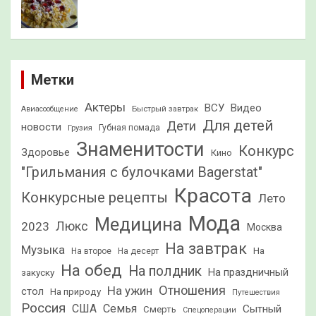
Метки
Актеры
ВСУ
Видео
Быстрый завтрак
Авиасообщение
Для детей
Дети
новости
Грузия
Губная помада
Знаменитости
Конкурс
Здоровье
Кино
"Грильмания с булочками Bagerstat"
Красота
Конкурсные рецепты
Лето
Мода
Медицина
2023
Люкс
Москва
На завтрак
Музыка
На
На второе
На десерт
На обед
На полдник
На праздничный
закуску
Отношения
На ужин
стол
На природу
Путешествия
Россия
США
Семья
Сытный
Смерть
Спецоперации