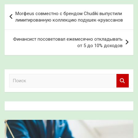
Навигация
Morфeus совместно с брендом Chudiki выпустили
по
лимитированную коллекцию подушек-круассанов
записям
Финансист посоветовал ежемесячно откладывать
от 5 до 10% доходов
П
о
и
с
к