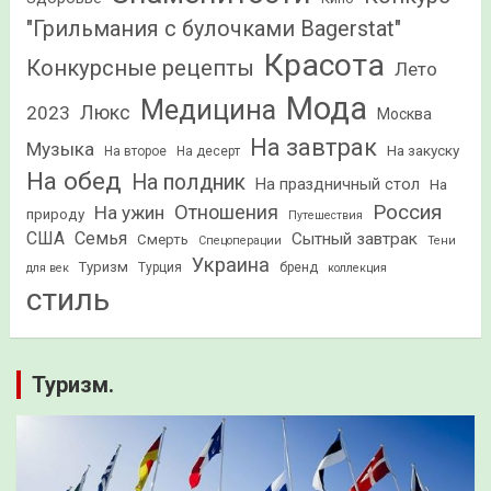
"Грильмания с булочками Bagerstat"
Красота
Конкурсные рецепты
Лето
Мода
Медицина
2023
Люкс
Москва
На завтрак
Музыка
На закуску
На второе
На десерт
На обед
На полдник
На праздничный стол
На
Россия
Отношения
На ужин
природу
Путешествия
США
Семья
Сытный завтрак
Смерть
Спецоперации
Тени
Украина
Туризм
Турция
бренд
для век
коллекция
стиль
Туризм.