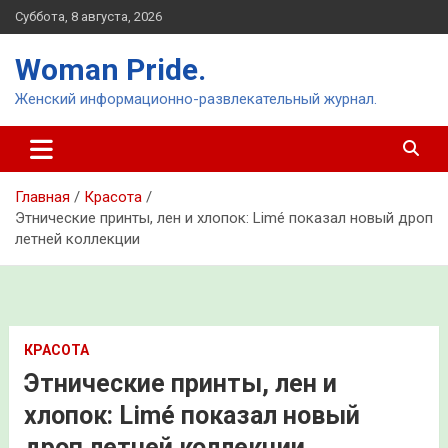
Перейти
Суббота, 8 августа, 2026
к
содержимому
Woman Pride.
Женский информационно-развлекательный журнал.
Главная
Красота
Этнические принты, лен и хлопок: Limé показал новый дроп
летней коллекции
КРАСОТА
Этнические принты, лен и
хлопок: Limé показал новый
дроп летней коллекции