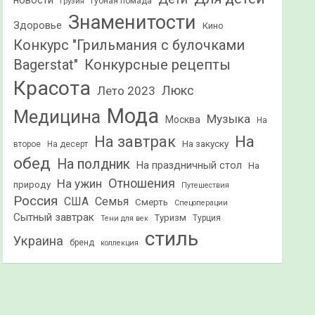
новости
Грузия
Губная помада
Знаменитости
Здоровье
Кино
Конкурс "Грильмания с булочками
Конкурсные рецепты
Bagerstat"
Красота
Лето 2023
Люкс
Мода
Медицина
Музыка
Москва
На
На
На завтрак
На закуску
второе
На десерт
обед
На полдник
На праздничный стол
На
Отношения
На ужин
природу
Путешествия
Россия
США
Семья
Смерть
Спецоперации
Сытный завтрак
Туризм
Турция
Тени для век
стиль
Украина
бренд
коллекция