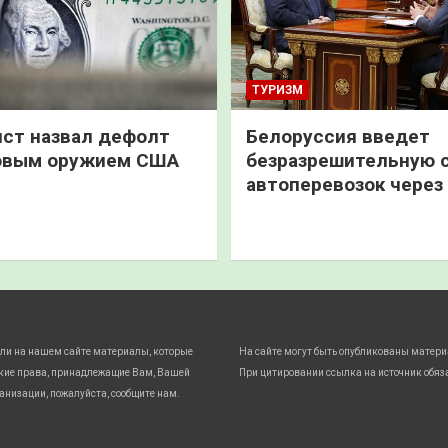
ТУРИЗМ
ст назвал дефолт
Белоруссия введет
овым оружием США
безразрешительную 
автоперевозок через
ли на нашем сайте материалы, которые
На сайте могут быть опубликованы матери
кие права, принадлежащие Вам, Вашей
При цитировании ссылка на источник обяз
анизации, пожалуйста, сообщите нам.