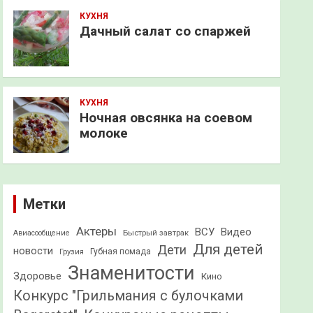
КУХНЯ
Дачный салат со спаржей
КУХНЯ
Ночная овсянка на соевом
молоке
Метки
Актеры
ВСУ
Видео
Быстрый завтрак
Авиасообщение
Для детей
Дети
новости
Грузия
Губная помада
Знаменитости
Здоровье
Кино
Конкурс "Грильмания с булочками