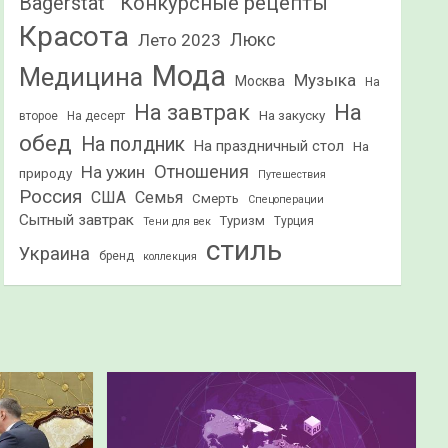
Конкурсные рецепты
Bagerstat"
Красота
Лето 2023
Люкс
Мода
Медицина
Музыка
Москва
На
На
На завтрак
На закуску
второе
На десерт
обед
На полдник
На праздничный стол
На
Отношения
На ужин
природу
Путешествия
Россия
США
Семья
Смерть
Спецоперации
Сытный завтрак
Туризм
Турция
Тени для век
стиль
Украина
бренд
коллекция