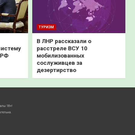
ТУРИЗМ
В ЛНР рассказали о
систему
расстреле ВСУ 10
 РФ
мобилизованных
сослуживцев за
дезертирство
алы 18+!
ательна.