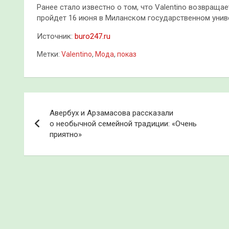
Ранее стало известно о том, что Valentino возвраща
пройдет 16 июня в Миланском государственном унив
Источник:
buro247.ru
Метки:
Valentino
,
Мода
,
показ
Навигация
Авербух и Арзамасова рассказали
по
о необычной семейной традиции: «Очень
приятно»
записям