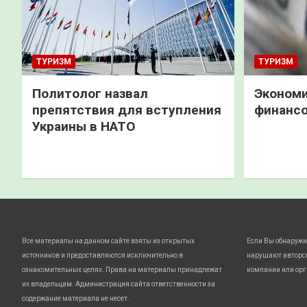
ТУРИЗМ
ТУРИЗМ
Политолог назвал
Экономи
препятствия для вступления
финанс
Украины в НАТО
Все материалы на данном сайте взяты из открытых
Если Вы обнаружи
источников и предоставляются исключительно в
нарушают авторс
ознакомительных целях. Права на материалы принадлежат
компании или орг
их владельцам. Администрация сайта ответственности за
содержание материала не несет.